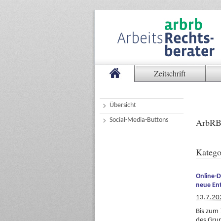
Zeitschrift
Übersicht
Social-Media-Buttons
ArbRB
Katego
Online-D
neue Ent
13.7.20
Bis zum 
des Grun