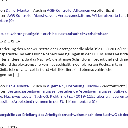
 von
Daniel Mantel
|
Auch in
AGB-Kontrolle
,
Allgemein
veröffentlicht
|
rter:
AGB Kontrolle
,
Dienstwagen
,
Vertragsgestaltung
,
Widerrufsvorbehalt
are (0)
022: Achtung Bußgeld – auch bei Bestandsarbeitsverhältnissen
022 – 09:54
Änderung des NachwG setzte der Gesetzgeber die Richtlinie (EU) 2019/115
nsparente und verlässliche Arbeitsbedingungen in der EU um. Massive Kriti
nter anderem, da das NachwG die strenge Schriftform fordert und richtlinie
eßend die elektronische Form ausschließt; zweifelsfrei ein Rückschritt in
igitalisierung. Ungeklärt und viel diskutiert sind ebenso zahlreiche
agen, so […]
 von
Daniel Mantel
|
Auch in
Allgemein
,
Einstellung
,
NachwG
veröffentlicht
|
rter:
Bestandsarbeitsverhältnisse
,
bestehende Arbeitsverhältnisse
,
Bußgeld
e
,
Nachweisgesetz
,
NachwG
,
Richtilinie (EU) 2019/1152 über transparente
ässliche Arbeitsbedingungen in der EU
|
Kommentare (0)
ungshilfe zur Erteilung des Arbeitgebernachweises nach dem NachwG ab d
22 – 13:12