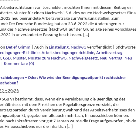
 Arbeitsrechtsteam von Loschelder, möchten Ihnen mit diesem Beitrag ein
ertes Muster für einen Nachweis i.S.d. des neuen Nachweisgesetzes für 
2022 neu begründete Arbeitsverträge zur Verfügung stellen. Zum
rund: Der Deutsche Bundestag hat am 23.6.2022 die Änderungen zur
ung des Nachweisgesetzes (NachwG) auf der Grundlage seines Vorschlage
.2022 in unveränderter Fassung beschlossen. […]
 von
Detlef Grimm
|
Auch in
Einstellung
,
NachwG
veröffentlicht
|
Stichwörte
edingungen-Richtlinie
,
Arbeitsbedingungenrichtlinie
,
Arbeitsvertrag
,
r
,
GSD
,
Muster
,
Muster zum NachwG
,
Nachweisgesetz
,
Neu-Vertrag
,
Neu-
|
Kommentare (0)
schiebungen – Oder: Wie wird der Beendigungszeitpunkt rechtssicher
eschoben?
22 – 20:26
3 SGB VI bestimmt, dass, wenn eine Vereinbarung die Beendigung des
erhältnisses mit dem Erreichen der Regelaltersgrenze vorsieht, die
ertragsparteien durch Vereinbarung während des Arbeitsverhältnisses den
ungszeitpunkt, gegebenenfalls auch mehrfach, hinausschieben können.
ld nach Inkrafttreten vor gut 7 Jahren wurde die Frage aufgeworfen, ob de
des Hinausschiebens nur die inhaltlich […]