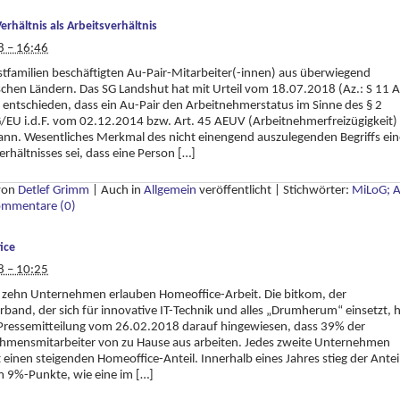
Verhältnis als Arbeitsverhältnis
8 – 16:46
stfamilien beschäftigten Au-Pair-Mitarbeiter(-innen) aus überwiegend
chen Ländern. Das SG Landshut hat mit Urteil vom 18.07.2018 (Az.: S 11 
entschieden, dass ein Au-Pair den Arbeitnehmerstatus im Sinne des § 2
/EU i.d.F. vom 02.12.2014 bzw. Art. 45 AEUV (Arbeitnehmerfreizügigkeit)
nn. Wesentliches Merkmal des nicht einengend auszulegenden Begriffs ein
erhältnisses sei, dass eine Person […]
 von
Detlef Grimm
|
Auch in
Allgemein
veröffentlicht
|
Stichwörter:
MiLoG; 
mmentare (0)
ice
8 – 10:25
 zehn Unternehmen erlauben Homeoffice-Arbeit. Die bitkom, der
erband, der sich für innovative IT-Technik und alles „Drumherum“ einsetzt, 
 Pressemitteilung vom 26.02.2018 darauf hingewiesen, dass 39% der
hmensmitarbeiter von zu Hause aus arbeiten. Jedes zweite Unternehmen
 einen steigenden Homeoffice-Anteil. Innerhalb eines Jahres stieg der Antei
 9%-Punkte, wie eine im […]