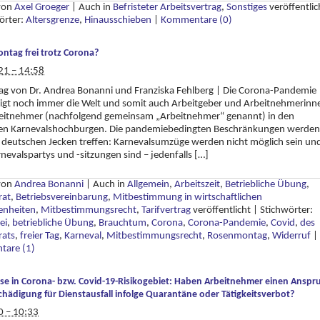
 von
Axel Groeger
|
Auch in
Befristeter Arbeitsvertrag
,
Sonstiges
veröffentlic
örter:
Altersgrenze
,
Hinausschieben
|
Kommentare (0)
tag frei trotz Corona?
21 – 14:58
rag von Dr. Andrea Bonanni und Franziska Fehlberg | Die Corona-Pandemie
igt noch immer die Welt und somit auch Arbeitgeber und Arbeitnehmerinn
eitnehmer (nachfolgend gemeinsam „Arbeitnehmer“ genannt) in den
en Karnevalshochburgen. Die pandemiebedingten Beschränkungen werden
 deutschen Jecken treffen: Karnevalsumzüge werden nicht möglich sein un
nevalspartys und -sitzungen sind – jedenfalls […]
 von
Andrea Bonanni
|
Auch in
Allgemein
,
Arbeitszeit
,
Betriebliche Übung
,
rat
,
Betriebsvereinbarung
,
Mitbestimmung in wirtschaftlichen
enheiten
,
Mitbestimmungsrecht
,
Tarifvertrag
veröffentlicht
|
Stichwörter:
ei
,
betriebliche Übung
,
Brauchtum
,
Corona
,
Corona-Pandemie
,
Covid
,
des
rats
,
freier Tag
,
Karneval
,
Mitbestimmungsrecht
,
Rosenmontag
,
Widerruf
|
are (1)
se in Corona- bzw. Covid-19-Risikogebiet: Haben Arbeitnehmer einen Anspr
chädigung für Dienstausfall infolge Quarantäne oder Tätigkeitsverbot?
0 – 10:33