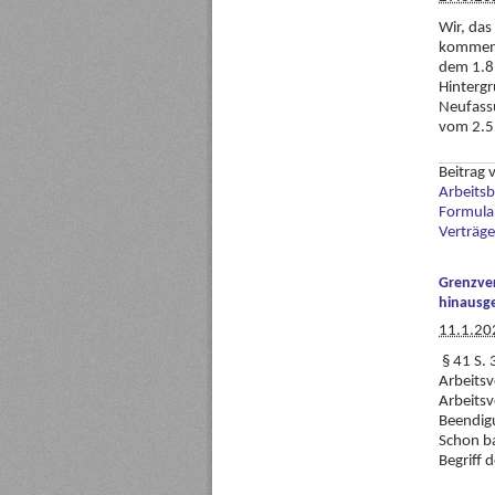
Wir, das
kommenti
dem 1.8.
Hinterg
Neufass
vom 2.5
Beitrag
Arbeitsb
Formula
Verträge
Grenzver
hinausg
11.1.20
§ 41 S. 
Arbeitsv
Arbeitsv
Beendig
Schon ba
Begriff 