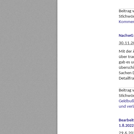
Beitrag
Stichwö
Komment
NachwG 2
30.11.2
Mit der 
über tra
gab es u
überschi
Sachen D
Detailfr
Beitrag
Stichwö
Geldbuß
und verl
Bearbeit
1.8.2022
29.6.20