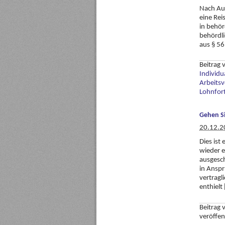
Nach Auf
eine Rei
in behör
behördli
aus § 56
Beitrag
Individu
Arbeitsv
Lohnfor
Gehen Si
20.12.2
Dies ist
wieder e
ausgesc
in Anspr
vertragl
enthielt
Beitrag
veröffen