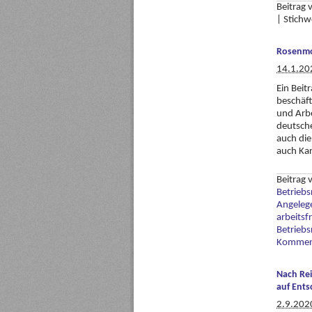
Beitrag
|
Stichw
Rosenmon
14.1.20
Ein Beit
beschäft
und Arb
deutsch
auch die
auch Kar
Beitrag
Betriebs
Angeleg
arbeitsfr
Betriebs
Komment
Nach Rei
auf Ents
2.9.202