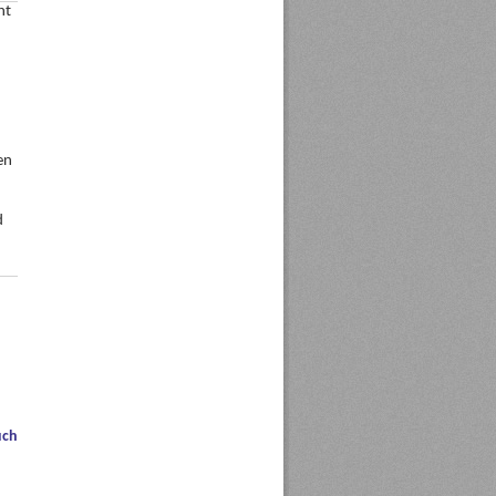
ht
en
d
uch