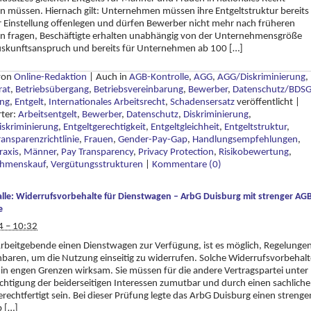
 müssen. Hiernach gilt: Unternehmen müssen ihre Entgeltstruktur bereits
r Einstellung offenlegen und dürfen Bewerber nicht mehr nach früheren
rn fragen, Beschäftigte erhalten unabhängig von der Unternehmensgröße
uskunftsanspruch und bereits für Unternehmen ab 100 […]
 von
Online-Redaktion
|
Auch in
AGB-Kontrolle
,
AGG
,
AGG/Diskriminierung
,
rat
,
Betriebsübergang
,
Betriebsvereinbarung
,
Bewerber
,
Datenschutz/BDS
ung
,
Entgelt
,
Internationales Arbeitsrecht
,
Schadensersatz
veröffentlicht
|
rter:
Arbeitsentgelt
,
Bewerber
,
Datenschutz
,
Diskriminierung
,
iskriminierung
,
Entgeltgerechtigkeit
,
Entgeltgleichheit
,
Entgeltstruktur
,
ransparenzrichtlinie
,
Frauen
,
Gender-Pay-Gap
,
Handlungsempfehlungen
,
raxis
,
Männer
,
Pay Transparency
,
Privacy Protection
,
Risikobewertung
,
ehmenskauf
,
Vergütungsstrukturen
|
Kommentare (0)
alle: Widerrufsvorbehalte für Dienstwagen – ArbG Duisburg mit strenger AGB
e
4 – 10:32
Arbeitgebende einen Dienstwagen zur Verfügung, ist es möglich, Regelunge
nbaren, um die Nutzung einseitig zu widerrufen. Solche Widerrufsvorbehalt
 in engen Grenzen wirksam. Sie müssen für die andere Vertragspartei unter
chtigung der beiderseitigen Interessen zumutbar und durch einen sachlich
rechtfertigt sein. Bei dieser Prüfung legte das ArbG Duisburg einen strenge
 […]