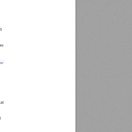
AS
es
Au-
hat
l