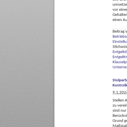
umsetzen
vor eine
Gehälte
einen A
Beitrag
Betriebs
Einstell
Stichwö
Entgeltd
Entgeltt
Klauselp
Untern
Stolperf
Kontroll
9.1.202
Stellen 
zu verei
sind nur
Berücksi
Grund ge
Maßstab