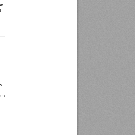
an
d
s
den