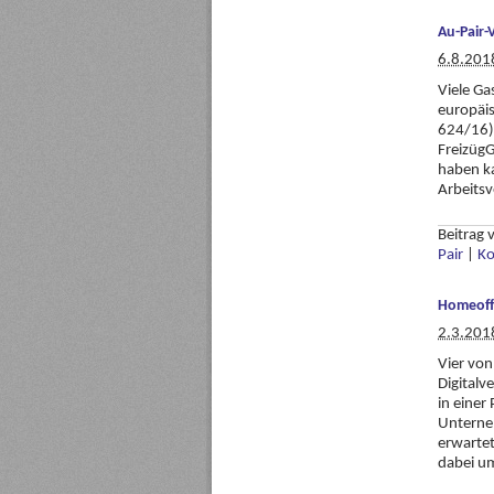
Au-Pair-
6.8.201
Viele Ga
europäis
624/16) 
FreizügG
haben ka
Arbeitsv
Beitrag
Pair
|
Ko
Homeoff
2.3.201
Vier von
Digitalv
in einer
Unterne
erwartet
dabei um