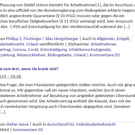
fassung von Detlef Grimm besteht für Arbeitnehmer[1], die im Anschluss 
se in eine offiziell von der Bundesregierung zum Risikogebiet erklärte Gegen
dlich angeordnete Quarantäne (§ 30 IFSG) müssen oder gegen die ein
ches berufliches Tätigkeitsverbot (§ 31 IfSG) verhängt wird, kein Anspruch
 Abs. 1 IfSG auf Entschädigung für den Verdienstausfall während der […]
 von
Philipp S. Fischinger / Silas Hengstberger
|
Auch in
Allgemein
,
Entgelt
,
alarbeitsrecht
,
Urlaub
veröffentlicht
|
Stichwörter:
Arbeitnehmer
,
ertrag
,
Corona
,
Covid
,
Entschädigung
,
Infektionsschutzgesetz
,
tzahlung
,
Reiserückkehrer
,
Risikogebiete
,
Urlaub
|
Kommentare (0)
e zum Arzt, wenn Sie krank sind?
019 – 10:36
 eine Frage, die man Mandanten gelegentlich stellen möchte. Auch mir ging e
inmal so. Mir gegenüber saß ein neuer Mandant, welcher durch einen
hiedenen Arbeitnehmer auf Bezahlung von angeblich geleisteten Überstun
uch genommen wird. Der Arbeitsvertrag enthielt die Klausel, dass mit der
ich vereinbarten Vergütung auch Überstunden abgegolten sind. Daneben
 […]
 von
Stefan Sasse
|
Auch in
Ausschlussfrist
,
Individualarbeitsrecht
tlicht
|
Kommentare (0)