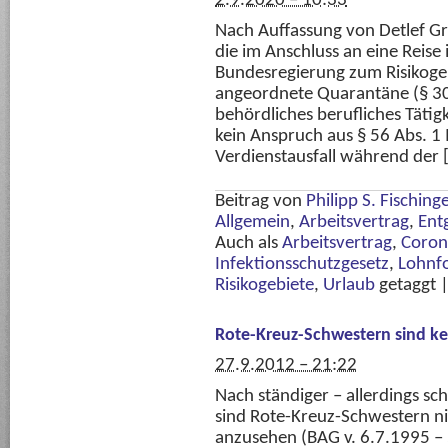
2.9.2020 – 10:33
Nach Auffassung von Detlef G
die im Anschluss an eine Reise i
Bundesregierung zum Risikogeb
angeordnete Quarantäne (§ 30
behördliches berufliches Tätig
kein Anspruch aus § 56 Abs. 1 
Verdienstausfall während der 
Beitrag von
Philipp S. Fisching
Allgemein
,
Arbeitsvertrag
,
Ent
Auch als
Arbeitsvertrag
,
Coron
Infektionsschutzgesetz
,
Lohnf
Risikogebiete
,
Urlaub
getaggt
Rote-Kreuz-Schwestern sind k
27.9.2012 – 21:22
Nach ständiger – allerdings s
sind Rote-Kreuz-Schwestern n
anzusehen (BAG v. 6.7.1995 – 