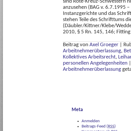
sind Rote-Kreuz-Schwestern n
anzusehen (BAG v. 6.7.1995 – 
Instanzgerichte und das Schri
stehen Teile des Schrifttums di
(Däubler/Kittner/Klebe/Wedde
2010, § 5 Rn. 145, 146; Fitting
Beitrag von
Axel Groeger
|
Rub
Arbeitnehmerüberlassung
,
Bet
Kollektives Arbeitsrecht
,
Leiha
personellen Angelegenheiten
Arbeitnehmerüberlassung
get
Meta
Anmelden
Beitrags-Feed (
RSS
)