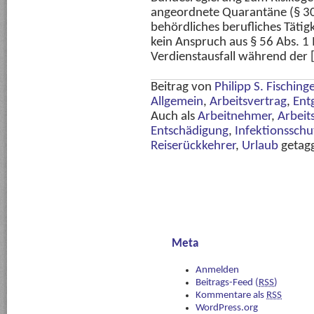
angeordnete Quarantäne (§ 30
behördliches berufliches Tätig
kein Anspruch aus § 56 Abs. 1 
Verdienstausfall während der 
Beitrag von
Philipp S. Fisching
Allgemein
,
Arbeitsvertrag
,
Ent
Auch als
Arbeitnehmer
,
Arbeit
Entschädigung
,
Infektionsschu
Reiserückkehrer
,
Urlaub
getag
Meta
Anmelden
Beitrags-Feed (
RSS
)
Kommentare als
RSS
WordPress.org