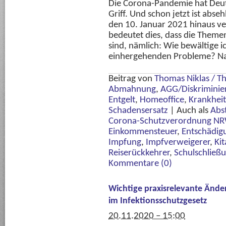
Die Corona-Pandemie hat Deuts
Griff. Und schon jetzt ist abs
den 10. Januar 2021 hinaus ver
bedeutet dies, dass die Themen
sind, nämlich: Wie bewältige i
einhergehenden Probleme? Na
Beitrag von
Thomas Niklas / 
Abmahnung
,
AGG/Diskriminie
Entgelt
,
Homeoffice
,
Krankheit
Schadensersatz
|
Auch als
Abs
Corona-Schutzverordnung N
Einkommensteuer
,
Entschädig
Impfung
,
Impfverweigerer
,
Ki
Reiserückkehrer
,
Schulschließ
Kommentare (0)
Wichtige praxisrelevante Änd
im Infektionsschutzgesetz
20.11.2020 – 15:00