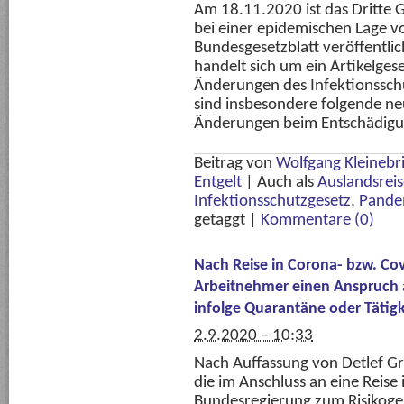
Am 18.11.2020 ist das Dritte 
bei einer epidemischen Lage v
Bundesgesetzblatt veröffentlic
handelt sich um ein Artikelgese
Änderungen des Infektionsschu
sind insbesondere folgende n
Änderungen beim Entschädigu
Beitrag von
Wolfgang Kleinebr
Entgelt
|
Auch als
Auslandsreis
Infektionsschutzgesetz
,
Pande
getaggt
|
Kommentare (0)
Nach Reise in Corona- bzw. Co
Arbeitnehmer einen Anspruch a
infolge Quarantäne oder Tätig
2.9.2020 – 10:33
Nach Auffassung von Detlef G
die im Anschluss an eine Reise i
Bundesregierung zum Risikogeb