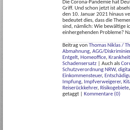
Die Corona-Pandemie hat Deuts
Griff. Und schon jetzt ist abs
den 10. Januar 2021 hinaus ver
bedeutet dies, dass die Themen
sind, nämlich: Wie bewältige i
einhergehenden Probleme? Na
Beitrag von
Thomas Niklas / 
Abmahnung
,
AGG/Diskriminie
Entgelt
,
Homeoffice
,
Krankheit
Schadensersatz
|
Auch als
Cor
Schutzverordnung NRW
,
digit
Einkommensteuer
,
Entschädig
Impfung
,
Impfverweigerer
,
Ki
Reiserückkehrer
,
Risikogebiete
getaggt
|
Kommentare (0)