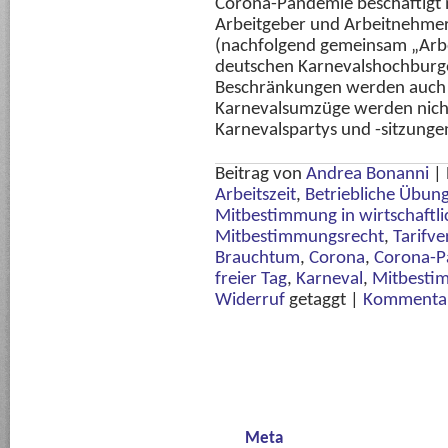
Corona-Pandemie beschäftigt 
Arbeitgeber und Arbeitnehme
(nachfolgend gemeinsam „Arb
deutschen Karnevalshochburg
Beschränkungen werden auch d
Karnevalsumzüge werden nicht
Karnevalspartys und -sitzungen
Beitrag von
Andrea Bonanni
|
Arbeitszeit
,
Betriebliche Übun
Mitbestimmung in wirtschaftl
Mitbestimmungsrecht
,
Tarifve
Brauchtum
,
Corona
,
Corona-P
freier Tag
,
Karneval
,
Mitbesti
Widerruf
getaggt
|
Kommentar
Meta