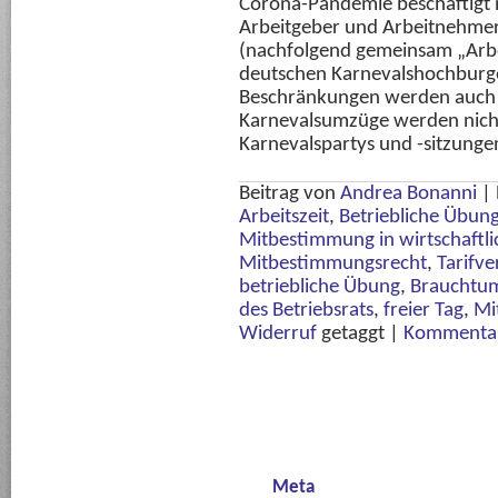
Corona-Pandemie beschäftigt 
Arbeitgeber und Arbeitnehme
(nachfolgend gemeinsam „Arb
deutschen Karnevalshochburg
Beschränkungen werden auch d
Karnevalsumzüge werden nicht
Karnevalspartys und -sitzungen
Beitrag von
Andrea Bonanni
|
Arbeitszeit
,
Betriebliche Übun
Mitbestimmung in wirtschaftl
Mitbestimmungsrecht
,
Tarifve
betriebliche Übung
,
Brauchtu
des Betriebsrats
,
freier Tag
,
Mi
Widerruf
getaggt
|
Kommentar
Meta