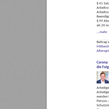
§ 41 Sat
Arbeitsv
Arbeitsv
Beendig
§ 99 Abs
als 20 
...mehr
Beitrag
Mitbest
Altersgr
Corona:
die Folg
Arbeitge
Arbeitge
werden k
Person, 
Schutzm