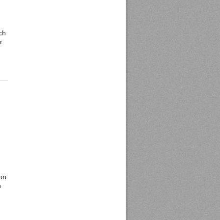
ch
r
von
n