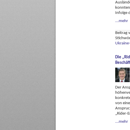
Auslände
konnten
Infolge 
...mehr
Beitrag
Stichwö
Ukraine-
Die „Ri
Beschäf
Der Ansp
höhenver
konkrete
von eine
Anspruch
„Rider-E
...mehr