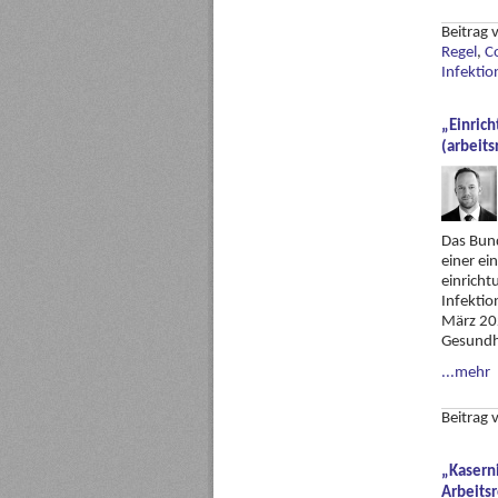
Beitrag
Regel
,
C
Infektio
„Einric
(arbeit
Das Bund
einer ei
einricht
Infektio
März 20
Gesundhe
...mehr
Beitrag
„Kasern
Arbeits