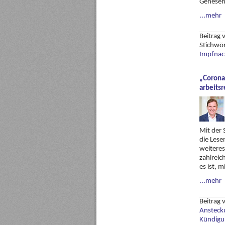
Genesen
...mehr
Beitrag
Stichwö
Impfnac
„Corona-
arbeitsr
Mit der 
die Lese
weiteres
zahlreic
es ist, 
...mehr
Beitrag
Ansteck
Kündigu