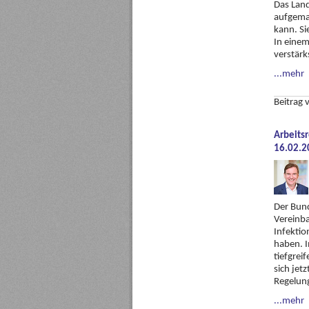
Das Land
aufgemac
kann. Si
In einem
verstärk
...mehr
Beitrag
Arbeits
16.02.2
Der Bun
Vereinb
Infektio
haben. I
tiefgre
sich jet
Regelun
...mehr