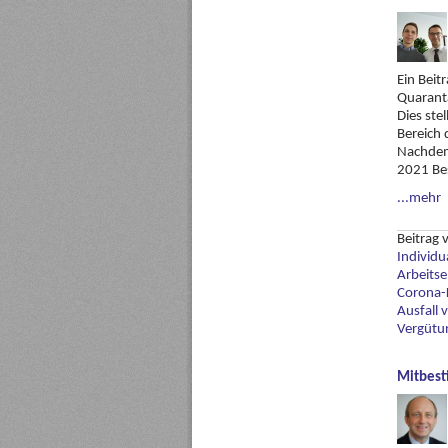
Ein Bei
Quarantä
Dies ste
Bereich 
Nachdem
2021 Bes
...mehr
Beitrag
Individu
Arbeitse
Corona-
Ausfall
Vergütu
Mitbest