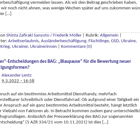
rbeschäftigung vermeiden lassen. Als wir den Beitrag geschrieben haben,
 wir noch nicht ahnen, was wenige Wochen später auf uns zukommen wür
der […]
 von
Shinta Zafiraki Sanyoto / Frederik Möller
|
Rubrik:
Allgemein
|
rter:
Arbeitserlaubnis
,
Ausländerbeschäftigung
,
Flüchtlinge
,
GSD
,
Ukraine
,
Krieg
,
Ukrainer
,
Ukrainerinnen
|
Kommentare (0)
der“-Entscheidungen des BAG: „Blaupause“ für die Bewertung neuer
tigungsformen?
Alexander Lentz
9.3.2022 – 16:58
ruch auf ein bestimmtes Arbeitsmittel Diensthandy, mehrfach
stellbarer Schreibtisch oder Dienstfahrrad: Ob aufgrund einer Tätigkeit ein
r Anspruch auf ein ganz bestimmtes Arbeitsmittel besteht, hängt letztlich
r Vielzahl von Faktoren ab. In Betracht kommen zudem ganz unterschiedli
sgrundlagen. Anlässlich der Presseerklärung des BAG zur sogenannten
ntscheidung“ (5 AZR 334/21 vom 10.11.2021) ist dies […]