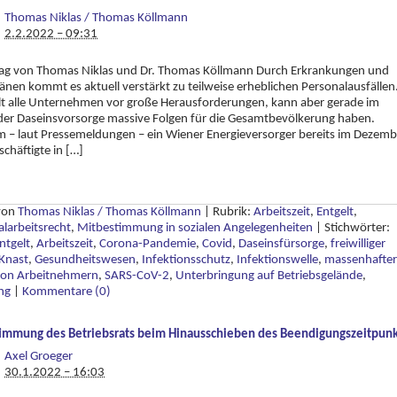
Thomas Niklas / Thomas Köllmann
2.2.2022 – 09:31
trag von Thomas Niklas und Dr. Thomas Köllmann Durch Erkrankungen und
nen kommt es aktuell verstärkt zu teilweise erheblichen Personalausfällen
llt alle Unternehmen vor große Herausforderungen, kann aber gerade im
der Daseinsvorsorge massive Folgen für die Gesamtbevölkerung haben.
 – laut Pressemeldungen – ein Wiener Energieversorger bereits im Dezemb
chäftigte in […]
 von
Thomas Niklas / Thomas Köllmann
|
Rubrik:
Arbeitszeit
,
Entgelt
,
alarbeitsrecht
,
Mitbestimmung in sozialen Angelegenheiten
|
Stichwörter:
ntgelt
,
Arbeitszeit
,
Corona-Pandemie
,
Covid
,
Daseinsfürsorge
,
freiwilliger
Knast
,
Gesundheitswesen
,
Infektionsschutz
,
Infektionswelle
,
massenhafter
 von Arbeitnehmern
,
SARS-CoV-2
,
Unterbringung auf Betriebsgelände
,
ng
|
Kommentare (0)
immung des Betriebsrats beim Hinausschieben des Beendigungszeitpunk
Axel Groeger
30.1.2022 – 16:03