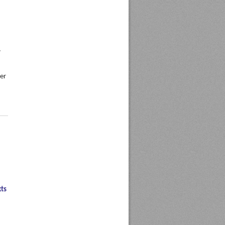
.
er
ts