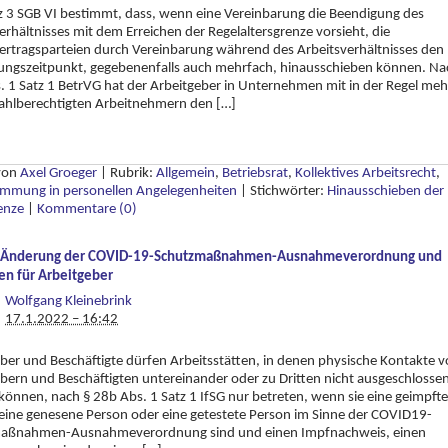
z 3 SGB VI bestimmt, dass, wenn eine Vereinbarung die Beendigung des
erhältnisses mit dem Erreichen der Regelaltersgrenze vorsieht, die
ertragsparteien durch Vereinbarung während des Arbeitsverhältnisses den
ungszeitpunkt, gegebenenfalls auch mehrfach, hinausschieben können. Na
. 1 Satz 1 BetrVG hat der Arbeitgeber in Unternehmen mit in der Regel meh
wahlberechtigten Arbeitnehmern den […]
 von
Axel Groeger
|
Rubrik:
Allgemein
,
Betriebsrat
,
Kollektives Arbeitsrecht
,
immung in personellen Angelegenheiten
|
Stichwörter:
Hinausschieben der
enze
|
Kommentare (0)
 Änderung der COVID-19-Schutzmaßnahmen-Ausnahmeverordnung und
en für Arbeitgeber
Wolfgang Kleinebrink
17.1.2022 – 16:42
ber und Beschäftigte dürfen Arbeitsstätten, in denen physische Kontakte 
bern und Beschäftigten untereinander oder zu Dritten nicht ausgeschlosse
önnen, nach § 28b Abs. 1 Satz 1 IfSG nur betreten, wenn sie eine geimpfte
eine genesene Person oder eine getestete Person im Sinne der COVID19-
aßnahmen-Ausnahmeverordnung sind und einen Impfnachweis, einen