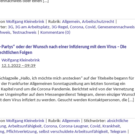
ennachweis oder einen […]
 von
Wolfgang Kleinebrink
|
Rubrik:
Allgemein
,
Arbeitschutzrecht
|
rter:
3G
,
3G am Arbeitsplatz
,
3G-Regel
,
Corona
,
Covid
,
Genesenennachweis
hweis
,
Testnachweis
|
Kommentare (0)
Partys“ oder der Wunsch nach einer Infizierung mit dem Virus – Die
echtlichen Folgen
Wolfgang Kleinebrink
12.1.2022 – 09:39
Schlagzeile „Hallo, ich möchte mich anstecken“ auf der Titelseite begann für
r der Frankfurter Allgemeinen Sonntagszeitung am letzten Sonntag ein
 Kapitel rund um die Corona-Pandemie. Berichtet wird von der Vernetzung
her Ungeimpfter auf dem Messengerdienst Telegram, deren einziger Wunsc
mit dem Virus infiziert zu werden. Gesucht werden Kontaktpersonen, die […]
 von
Wolfgang Kleinebrink
|
Rubrik:
Allgemein
|
Stichwörter:
absichtliche
ung
,
Arbeitsunfähigkeit
,
Corona
,
Corona-Leugner
,
Covid
,
Krankheit
,
ng
,
Pflichtverletzung
,
selbst verschuldete Arbeitsunfähigkeit
,
Telegram
|