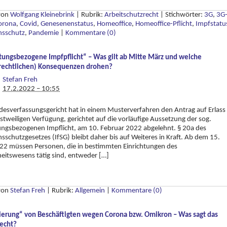
 von
Wolfgang Kleinebrink
|
Rubrik:
Arbeitschutzrecht
|
Stichwörter:
3G
,
3G
orona
,
Covid
,
Genesenenstatus
,
Homeoffice
,
Homeoffice-Pflicht
,
Impfstatu
nsschutz
,
Pandemie
|
Kommentare (0)
htungsbezogene Impfpflicht“ – Was gilt ab Mitte März und welche
srechtlichen) Konsequenzen drohen?
Stefan Freh
17.2.2022 – 10:55
esverfassungsgericht hat in einem Musterverfahren den Antrag auf Erlass
nstweiligen Verfügung, gerichtet auf die vorläufige Aussetzung der sog.
ungsbezogenen Impflicht, am 10. Februar 2022 abgelehnt. § 20a des
nsschutzgesetzes (IfSG) bleibt daher bis auf Weiteres in Kraft. Ab dem 15.
22 müssen Personen, die in bestimmten Einrichtungen des
itswesens tätig sind, entweder […]
 von
Stefan Freh
|
Rubrik:
Allgemein
|
Kommentare (0)
ierung“ von Beschäftigten wegen Corona bzw. Omikron – Was sagt das
recht?