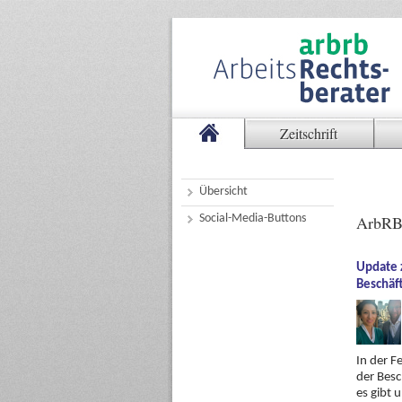
Zeitschrift
Übersicht
Social-Media-Buttons
ArbRB
Update 
Beschäf
In der F
der Besc
es gibt 