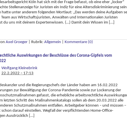
esarbeitsgericht Köln hat sich mit der Frage befasst, ob eine eher „locker“
hte Stellenanzeige für Juristen ein Indiz für eine Altersdiskriminierung sein
e hatte unter anderem folgenden Wortlaut: „Das werden deine Aufgaben se
 Team aus Wirtschaftsjuristen, Anwälten und Internationalen Juristen
st du uns mit deinem Expertenwissen. (…) Damit dein Wissen im […]
 von
Axel Groeger
|
Rubrik:
Allgemein
|
Kommentare (0)
rechtliche Auswirkungen der Beschlüsse des Corona-Gipfels vom
022
Wolfgang Kleinebrink
22.2.2022 – 17:13
deskanzler und die Regierungschefs der Länder haben am 16.02.2022
arungen zur Bewältigung der Corona-Pandemie sowie zur Lockerung der
nsschutzmaßnahmen gefasst, die erhebliche arbeitsrechtliche Auswirkunge
m letzten Schritt des Maßnahmenkatalogs sollen ab dem 20.03.2022 alle
ifenderen Schutzmaßnahmen entfallen. Arbeitgeber können – und müssen –
zt schon darauf einstellen. Wegfall der verpflichtenden Home-Office-
gen Ausdrücklich […]