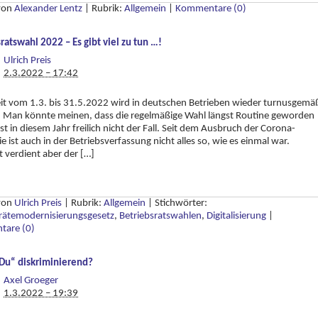
 von
Alexander Lentz
|
Rubrik:
Allgemein
|
Kommentare (0)
ratswahl 2022 – Es gibt viel zu tun …!
Ulrich Preis
2.3.2022 – 17:42
eit vom 1.3. bis 31.5.2022 wird in deutschen Betrieben wieder turnusgemä
. Man könnte meinen, dass die regelmäßige Wahl längst Routine geworden
 ist in diesem Jahr freilich nicht der Fall. Seit dem Ausbruch der Corona-
 ist auch in der Betriebsverfassung nicht alles so, wie es einmal war.
 verdient aber der […]
 von
Ulrich Preis
|
Rubrik:
Allgemein
|
Stichwörter:
srätemodernisierungsgesetz
,
Betriebsratswahlen
,
Digitalisierung
|
are (0)
„Du“ diskriminierend?
Axel Groeger
1.3.2022 – 19:39