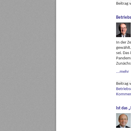
Beitrag
Betriebs
In der Z
gewählt
sei. Das
Pandemie
Zunächst
...mehr
Beitrag
Betrieb
Komment
Ist das 