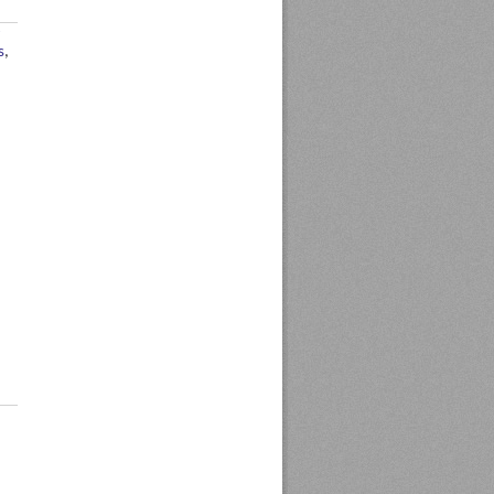
-
s
,