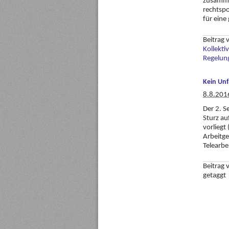
zusamme
rechtspo
für eine
Beitrag
Kollekti
Regelun
Kein Unf
8.8.201
Der 2. S
Sturz au
vorliegt
Arbeitg
Telearbei
Beitrag
getaggt