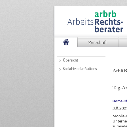
Zeitschrift
Übersicht
Social-Media-Buttons
ArbRB
Tag-Ar
Home-Off
3.8.202
Mobile A
Unterne
zumindes