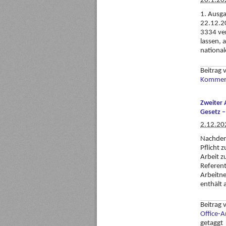
20.1.20
1. Ausga
22.12.2
3334 ver
lassen,
national
Beitrag
Komment
Zweiter 
Gesetz 
2.12.20
Nachdem 
Pflicht 
Arbeit z
Referen
Arbeitne
enthält 
Beitrag
Office-
getaggt