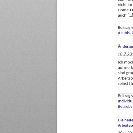
nicht im
Home-Off
auch […
Beitrag
Azubis
,
Änderung
10.7.20
Ich möch
aufmerks
sind gru
Arbeitso
selbst f
Beitrag
Individu
Betriebs
Die neue
Arbeits