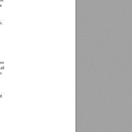
it
se
e
,
nem
all
em
ng