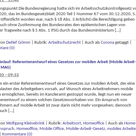
21 – 15:40
ngspunkt Die Bundesregierung hatte sich im Arbeitsschutzkontrollgesetz 
020, das im Bundesgesetzblatt 2020 Teil 1 Nummer 67 vom 30.12.2020, S.
öffentlicht worden war, nach § 18 Abs. 3 ArbSchG die Berechtigung geben
 auch ohne Zustimmung des Bundesrates den epidemischen Lagen von
er Tragweite nach § 5 Abs. 1 IfSG durch das Bundesministerium […]
 von
Detlef Grimm
|
Rubrik:
Arbeitschutzrecht
|
Auch als
Corona
getaggt
|
are (0)
Anlauf: Referentenentwurf eines Gesetzes zur mobilen Arbeit (Mobile Arbeit-
– MAG)
20 – 09:33
ein erster Referentenentwurf eines Gesetzes zur mobilen Arbeit, der eine
zulasten des Arbeitgebers vorsah, auf Wunsch eines Arbeitnehmers mobile
u ermöglichen, bereits im Kanzleramt gestoppt wurde, liegt nun ein neuer
tenentwurf zu einem solchen Gesetzesvorhaben vor. Ein Anspruch von
hmern auf mobile Arbeit ist zwar darin nicht mehr vorgesehen; dennoch
auch […]
 von
Wolfgang Kleinebrink
|
Rubrik:
Arbeitsort
,
Homeoffice
|
Auch als
Home
Anspruch
,
Homeoffice
,
Mobile Office
,
Mobile-Arbeit-Gesetz
,
mobiles Arbeit
|
Kommentare (0)