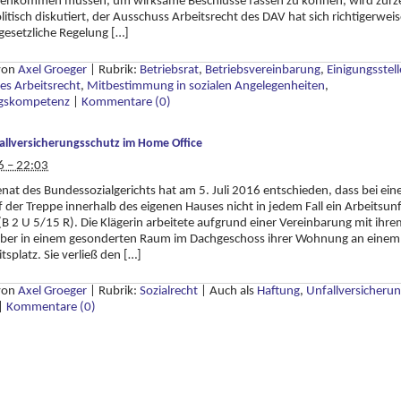
nkommen müssen, um wirksame Beschlüsse fassen zu können, wird zurze
litisch diskutiert, der Ausschuss Arbeitsrecht des DAV hat sich richtigerwei
 gesetzliche Regelung […]
 von
Axel Groeger
|
Rubrik:
Betriebsrat
,
Betriebsvereinbarung
,
Einigungsstell
ves Arbeitsrecht
,
Mitbestimmung in sozialen Angelegenheiten
,
gskompetenz
|
Kommentare (0)
allversicherungsschutz im Home Office
6 – 22:03
enat des Bundessozialgerichts hat am 5. Juli 2016 entschieden, dass bei ei
f der Treppe innerhalb des eigenen Hauses nicht in jedem Fall ein Arbeitsunf
 (B 2 U 5/15 R). Die Klägerin arbeitete aufgrund einer Vereinbarung mit ihr
eber in einem gesonderten Raum im Dachgeschoss ihrer Wohnung an einem
tsplatz. Sie verließ den […]
 von
Axel Groeger
|
Rubrik:
Sozialrecht
|
Auch als
Haftung
,
Unfallversicheru
|
Kommentare (0)