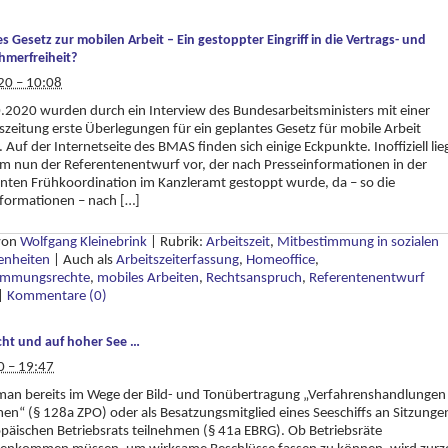
s Gesetz zur mobilen Arbeit – Ein gestoppter Eingriff in die Vertrags- und
hmerfreiheit?
20 – 10:08
2020 wurden durch ein Interview des Bundesarbeitsministers mit einer
zeitung erste Überlegungen für ein geplantes Gesetz für mobile Arbeit
 Auf der Internetseite des BMAS finden sich einige Eckpunkte. Inoffiziell lie
 nun der Referentenentwurf vor, der nach Presseinformationen in der
ten Frühkoordination im Kanzleramt gestoppt wurde, da – so die
formationen – nach […]
 von
Wolfgang Kleinebrink
|
Rubrik:
Arbeitszeit
,
Mitbestimmung in sozialen
enheiten
|
Auch als
Arbeitszeiterfassung
,
Homeoffice
,
immungsrechte
,
mobiles Arbeiten
,
Rechtsanspruch
,
Referentenentwurf
|
Kommentare (0)
cht und auf hoher See …
0 – 19:47
man bereits im Wege der Bild- und Tonübertragung „Verfahrenshandlungen
n“ (§ 128a ZPO) oder als Besatzungsmitglied eines Seeschiffs an Sitzunge
päischen Betriebsrats teilnehmen (§ 41a EBRG). Ob Betriebsräte