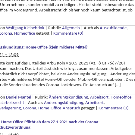
 Unternehmen, sondern mobil zu erledigen. Hierbei steht insbesondere das
ice im Vordergrund. Arbeitsrechtlich bisher noch kaum betrachtet ist, ob
]
 von
Wolfgang Kleinebrink
|
Rubrik:
Allgemein
|
Auch als
Auszubildende
,
Corona
,
Homeoffice
getaggt
|
Kommentare (0)
skündigung: Home-Office (k)ein milderes Mittel?
21 – 13:09
te kurz auf das Urteil des ArbG Köln v 20.5.2021 (Az.: 8 Ca 7667/20)
am machen. Das Urteil lässt sich wie folgt zusammenfassen: Arbeitgeber
ndsätzlich nicht verpflichtet, bei einer Änderungskündigung – Änderung de
rtes – als milderes Mittel Home-Office oder Mobile-Office anzubieten. Dies g
ür die Sondersituation des Corona-Lockdowns. Ein Anspruch auf […]
 von
Daniel Mantel
|
Rubrik:
Änderungskündigung
,
Arbeitsort
,
Homeoffice
,
alarbeitsrecht
|
Auch als
Änderungskündigung
,
Arbeitsort
,
verlagerung
,
Corona
,
Home-Office-Anspruch
getaggt
|
Kommentare (0)
 Home-Office-Pflicht ab dem 27.1.2021 nach der Corona-
schutzverordnung