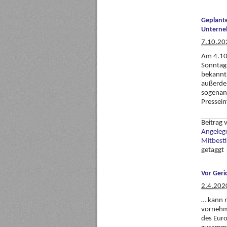
Geplante
Unterne
7.10.20
Am 4.10.
Sonntags
bekannt.
außerdem
sogenann
Pressein
Beitrag
Angeleg
Mitbest
getaggt
Vor Geri
2.4.202
… kann 
vornehme
des Euro