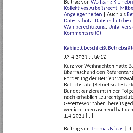
Beitrag von
Wolfgang Kleinebr
Kollektives Arbeitsrecht
,
Mitbe
Angelegenheiten
|
Auch als
Be
Datenschutz
,
Datenschutzbeau
Wahlberechtigung
,
Unfallvers
Kommentare (0)
Kabinett beschließt Betriebsr
13.4.2021 – 14:17
Kurz vor Weihnachten hatte Bu
überraschend den Referentene
Förderung der Betriebsratswa
Betriebsräte (Betriebsrätestä
Bundeskanzleramt in der Folge 
noch erheblich „zurechtgestut
Gesetzesvorhaben bereits ged
weniger überraschend hat de
1.4.2021 […]
Beitrag von
Thomas Niklas
|
R