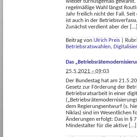
wieder turnusgemäß gewählt. 
regelmäßige Wahl längst Routi
Jahr freilich nicht der Fall. 
ist auch in der Betriebsverfass
Zunächst verdient aber der […
Beitrag von
Ulrich Preis
|
Rubr
Betriebsratswahlen
,
Digitalisi
Das „Betriebsrätemodernisieru
25.5.2021 – 09:03
Der Bundestag hat am 21.5.202
Gesetz zur Förderung der Bet
Betriebsratsarbeit in einer dig
(„Betriebsrätemodernisierung
dem Regierungsentwurf (s. hi
Niklas) sind im Wesentlichen 
Änderungen erfolgt: Das in § 7
Mindestalter für die aktive […]