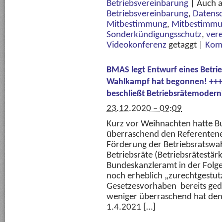
Betriebsvereinbarung
|
Auch a
Betriebsvereinbarung
,
Datens
Mitbestimmung
,
Mitbestimmun
Sonderkündigungsschutz
,
ver
Videokonferenz
getaggt
|
Kom
BMAS legt Entwurf eines Betrie
Wahlkampf hat begonnen! +++ 
beschließt Betriebsrätemodern
23.12.2020 – 09:09
Kurz vor Weihnachten hatte Bu
überraschend den Referentene
Förderung der Betriebsratswa
Betriebsräte (Betriebsrätestä
Bundeskanzleramt in der Folge 
noch erheblich „zurechtgestut
Gesetzesvorhaben bereits ged
weniger überraschend hat de
1.4.2021 […]