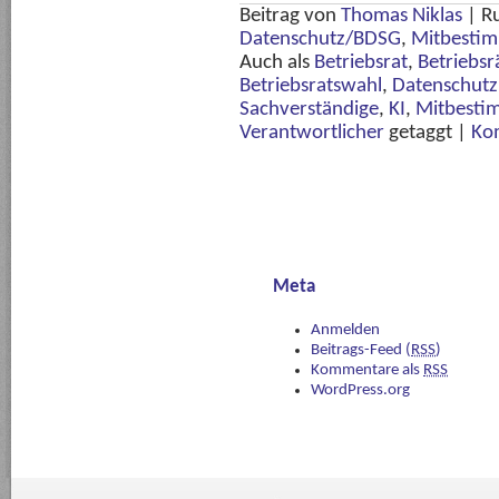
Beitrag von
Thomas Niklas
|
R
Datenschutz/BDSG
,
Mitbestim
Auch als
Betriebsrat
,
Betriebsr
Betriebsratswahl
,
Datenschutz
Sachverständige
,
KI
,
Mitbest
Verantwortlicher
getaggt
|
Ko
Meta
Anmelden
Beitrags-Feed (
RSS
)
Kommentare als
RSS
WordPress.org