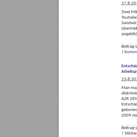
27.8.20
Zwei Mit
Youtube 
Sandwich
übertrie
angeblic
Beitrag
|
Komme
Entschäd
Arbeitsp
23.8.20
Man mag
diskrimi
AZR 285
Entschäd
geborene
2009 zw
Beitrag
|
Stichw