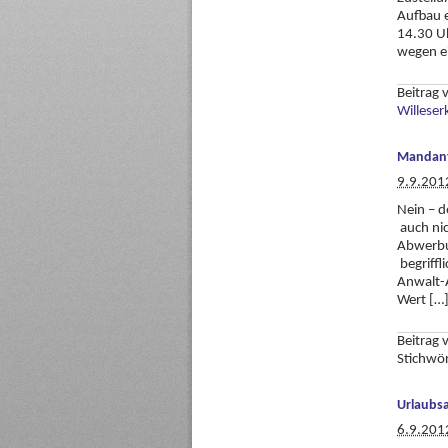
Aufbau e
14.30 Uh
wegen e
Beitrag
Willeser
Mandant
9.9.201
Nein – d
auch ni
Abwerbun
begriffl
Anwalt-
Wert […
Beitrag
Stichwö
Urlaubsa
6.9.201