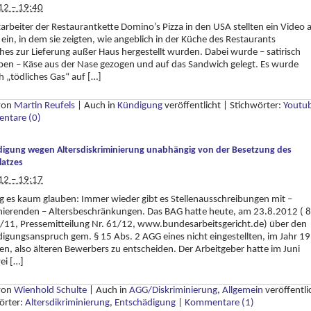
12 – 19:40
arbeiter der Restaurantkette Domino’s Pizza in den USA stellten ein Video 
ein, in dem sie zeigten, wie angeblich in der Küche des Restaurants
es zur Lieferung außer Haus hergestellt wurden. Dabei wurde – satirisch
ben – Käse aus der Nase gezogen und auf das Sandwich gelegt. Es wurde
h „tödliches Gas“ auf […]
 von
Martin Reufels
|
Auch in
Kündigung
veröffentlicht
|
Stichwörter:
Youtu
ntare (0)
igung wegen Altersdiskriminierung unabhängig von der Besetzung des
latzes
12 – 19:17
 es kaum glauben: Immer wieder gibt es Stellenausschreibungen mit –
nierenden – Altersbeschränkungen. Das BAG hatte heute, am 23.8.2012 ( 8
/11, Pressemitteilung Nr. 61/12, www.bundesarbeitsgericht.de) über den
igungsanspruch gem. § 15 Abs. 2 AGG eines nicht eingestellten, im Jahr 1
n, also älteren Bewerbers zu entscheiden. Der Arbeitgeber hatte im Juni
ei […]
 von
Wienhold Schulte
|
Auch in
AGG/Diskriminierung
,
Allgemein
veröffentli
örter:
Altersdikriminierung
,
Entschädigung
|
Kommentare (1)