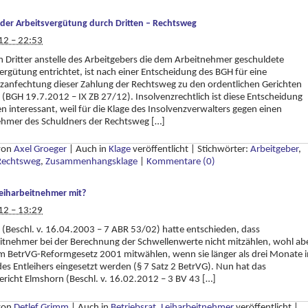
der Arbeitsvergütung durch Dritten – Rechtsweg
12 – 22:53
 Dritter anstelle des Arbeitgebers die dem Arbeitnehmer geschuldete
ergütung entrichtet, ist nach einer Entscheidung des BGH für eine
zanfechtung dieser Zahlung der Rechtsweg zu den ordentlichen Gerichten
(BGH 19.7.2012 – IX ZB 27/12). Insolvenzrechtlich ist diese Entscheidung
 interessant, weil für die Klage des Insolvenzverwalters gegen einen
ehmer des Schuldners der Rechtsweg […]
 von
Axel Groeger
|
Auch in
Klage
veröffentlicht
|
Stichwörter:
Arbeitgeber
,
Rechtsweg
,
Zusammenhangsklage
|
Kommentare (0)
eiharbeitnehmer mit?
12 – 13:29
(Beschl. v. 16.04.2003 – 7 ABR 53/02) hatte entschieden, dass
itnehmer bei der Berechnung der Schwellenwerte nicht mitzählen, wohl ab
m BetrVG-Reformgesetz 2001 mitwählen, wenn sie länger als drei Monate 
des Entleihers eingesetzt werden (§ 7 Satz 2 BetrVG). Nun hat das
ericht Elmshorn (Beschl. v. 16.02.2012 – 3 BV 43 […]
 von
Detlef Grimm
|
Auch in
Betriebsrat
,
Leiharbeitnehmer
veröffentlicht
|