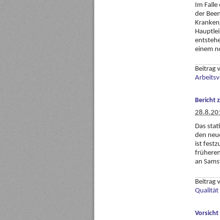
Im Falle
der Been
Krankeng
Hauptlei
entstehe
einem no
Beitrag
Arbeitsv
Bericht 
28.8.20
Das sta
den neue
ist fest
früheren
an Sams
Beitrag
Qualität
Vorsicht