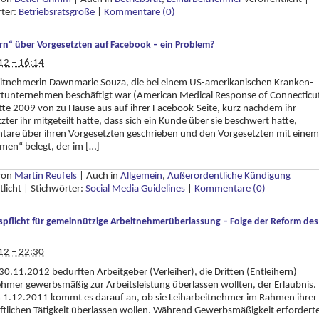
rter:
Betriebsratsgröße
|
Kommentare (0)
rn“ über Vorgesetzten auf Facebook – ein Problem?
12 – 16:14
eitnehmerin Dawnmarie Souza, die bei einem US-amerikanischen Kranken­
rtunternehmen beschäftigt war (American Medical Response of Connecticu
atte 2009 von zu Hause aus auf ihrer Facebook-Seite, kurz nachdem ihr
zter ihr mitgeteilt hatte, dass sich ein Kunde über sie beschwert hatte,
are über ihren Vorgesetzten geschrieben und den Vorgesetzten mit einem
men“ belegt, der im […]
 von
Martin Reufels
|
Auch in
Allgemein
,
Außerordentliche Kündigung
tlicht
|
Stichwörter:
Social Media Guidelines
|
Kommentare (0)
spflicht für gemeinnützige Arbeitnehmerüberlassung – Folge der Reform des
12 – 22:30
30.11.2012 bedurften Arbeitgeber (Verleiher), die Dritten (Entleihern)
hmer gewerbsmäßig zur Arbeitsleistung überlassen wollten, der Erlaubnis.
 1.12.2011 kommt es darauf an, ob sie Leiharbeitnehmer im Rahmen ihrer
ftlichen Tätigkeit überlassen wollen. Während Gewerbsmäßigkeit erforderte