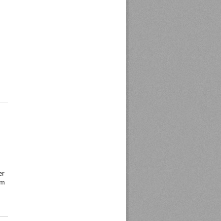
er
im