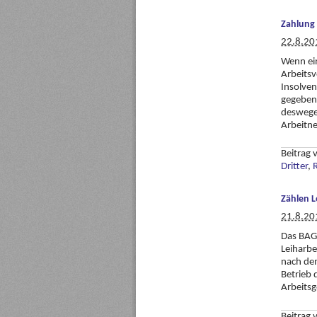
Zahlung 
22.8.20
Wenn ein
Arbeitsv
Insolven
gegeben 
deswegen
Arbeitn
Beitrag
Dritter
,
Zählen L
21.8.20
Das BAG 
Leiharbe
nach de
Betrieb 
Arbeitsg
Beitrag