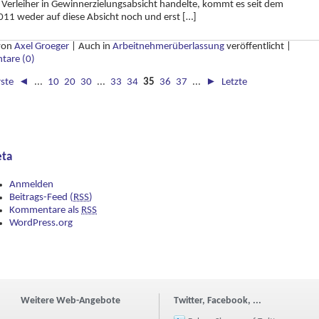
 Verleiher in Gewinnerzielungsabsicht handelte, kommt es seit dem
11 weder auf diese Absicht noch und erst […]
 von
Axel Groeger
|
Auch in
Arbeitnehmerüberlassung
veröffentlicht
|
are (0)
rste
◄
...
10
20
30
...
33
34
35
36
37
...
►
Letzte
ta
Anmelden
Beitrags-Feed (
RSS
)
Kommentare als
RSS
WordPress.org
Weitere Web-Angebote
Twitter, Facebook, ...