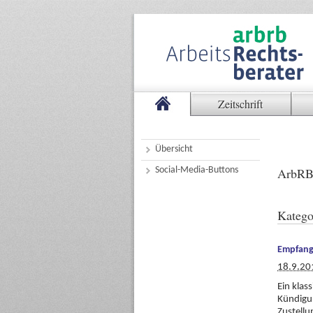
Zeitschrift
Übersicht
Social-Media-Buttons
ArbRB
Katego
Empfang
18.9.20
Ein klas
Kündigun
Zustellu