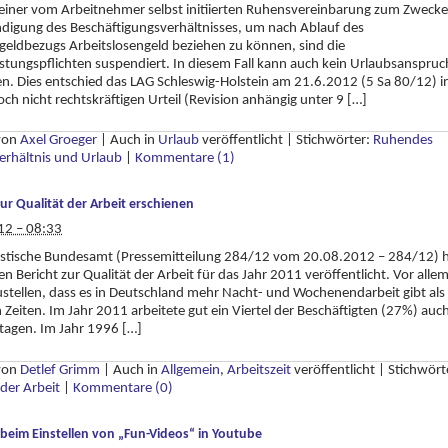
 einer vom Arbeitnehmer selbst initiierten Ruhensvereinbarung zum Zwecke
digung des Beschäftigungsverhältnisses, um nach Ablauf des
eldbezugs Arbeitslosengeld beziehen zu können, sind die
stungspflichten suspendiert. In diesem Fall kann auch kein Urlaubsanspruc
n. Dies entschied das LAG Schleswig-Holstein am 21.6.2012 (5 Sa 80/12) i
ch nicht rechtskräftigen Urteil (Revision anhängig unter 9 […]
 von
Axel Groeger
|
Auch in
Urlaub
veröffentlicht
|
Stichwörter:
Ruhendes
erhältnis und Urlaub
|
Kommentare (1)
zur Qualität der Arbeit erschienen
12 – 08:33
tistische Bundesamt (Pressemitteilung 284/12 vom 20.08.2012 – 284/12) 
n Bericht zur Qualität der Arbeit für das Jahr 2011 veröffentlicht. Vor alle
zustellen, dass es in Deutschland mehr Nacht- und Wochenendarbeit gibt als 
 Zeiten. Im Jahr 2011 arbeitete gut ein Viertel der Beschäftigten (27%) auc
tagen. Im Jahr 1996 […]
 von
Detlef Grimm
|
Auch in
Allgemein
,
Arbeitszeit
veröffentlicht
|
Stichwört
 der Arbeit
|
Kommentare (0)
 beim Einstellen von „Fun-Videos“ in Youtube