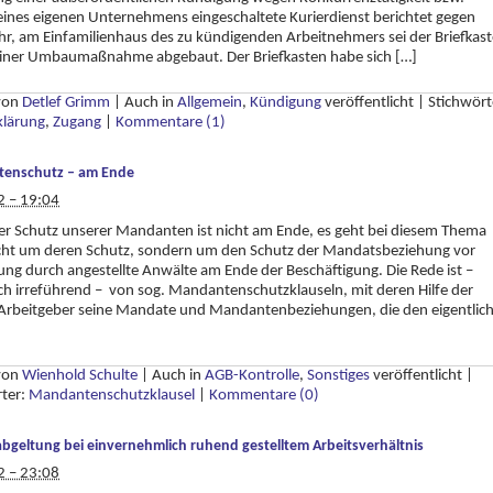
ines eigenen Unternehmens eingeschaltete Kurierdienst berichtet gegen
r, am Einfamilienhaus des zu kündigenden Arbeitnehmers sei der Briefkas
iner Umbaumaßnahme abgebaut. Der Briefkasten habe sich […]
 von
Detlef Grimm
|
Auch in
Allgemein
,
Kündigung
veröffentlicht
|
Stichwört
klärung
,
Zugang
|
Kommentare (1)
enschutz – am Ende
2 – 19:04
er Schutz unserer Mandanten ist nicht am Ende, es geht bei diesem Thema
cht um deren Schutz, sondern um den Schutz der Mandatsbeziehung vor
g durch angestellte Anwälte am Ende der Beschäftigung. Die Rede ist –
ich irreführend – von sog. Mandantenschutzklauseln, mit deren Hilfe der
Arbeitgeber seine Mandate und Mandantenbeziehungen, die den eigentlic
]
 von
Wienhold Schulte
|
Auch in
AGB-Kontrolle
,
Sonstiges
veröffentlicht
|
rter:
Mandantenschutzklausel
|
Kommentare (0)
bgeltung bei einvernehmlich ruhend gestelltem Arbeitsverhältnis
2 – 23:08