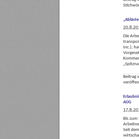
Stichwö
„Abläste
20.8.20
Die Arb
trans­po
Inc.), h
Vorgeset
Komment
„Spitzna
Beitrag
veröffen
Erlaubni
AÜG
17.8.20
Bis zum 
Arbeitne
Seit dem
wirtscha