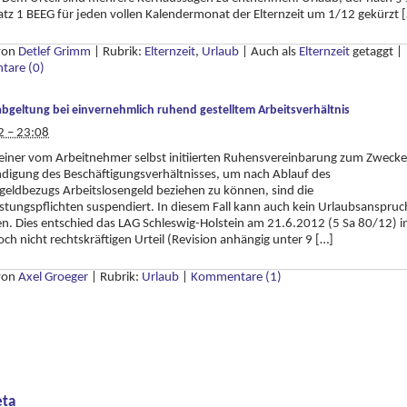
atz 1 BEEG für jeden vollen Kalendermonat der Elternzeit um 1/12 gekürzt 
 von
Detlef Grimm
|
Rubrik:
Elternzeit
,
Urlaub
|
Auch als
Elternzeit
getaggt
|
are (0)
bgeltung bei einvernehmlich ruhend gestelltem Arbeitsverhältnis
2 – 23:08
 einer vom Arbeitnehmer selbst initiierten Ruhensvereinbarung zum Zwecke
digung des Beschäftigungsverhältnisses, um nach Ablauf des
eldbezugs Arbeitslosengeld beziehen zu können, sind die
stungspflichten suspendiert. In diesem Fall kann auch kein Urlaubsanspruc
n. Dies entschied das LAG Schleswig-Holstein am 21.6.2012 (5 Sa 80/12) i
ch nicht rechtskräftigen Urteil (Revision anhängig unter 9 […]
 von
Axel Groeger
|
Rubrik:
Urlaub
|
Kommentare (1)
ta