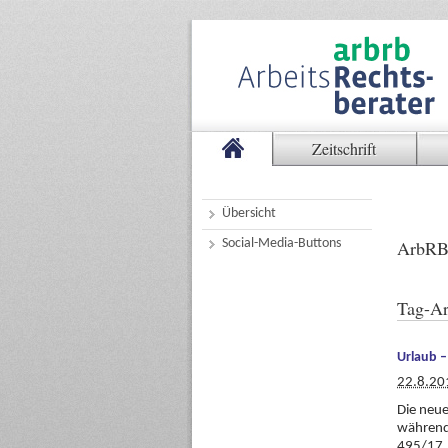
Zeitschrift
Übersicht
Social-Media-Buttons
ArbRB
Tag-Ar
Urlaub –
22.8.20
Die neu
während 
495/17.