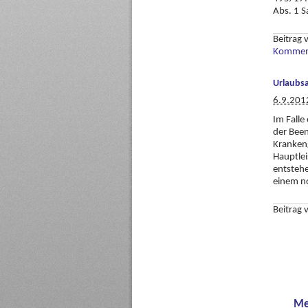
Abs. 1 S
Beitrag
Komment
Urlaubsa
6.9.201
Im Falle
der Been
Krankeng
Hauptlei
entstehe
einem no
Beitrag
Me