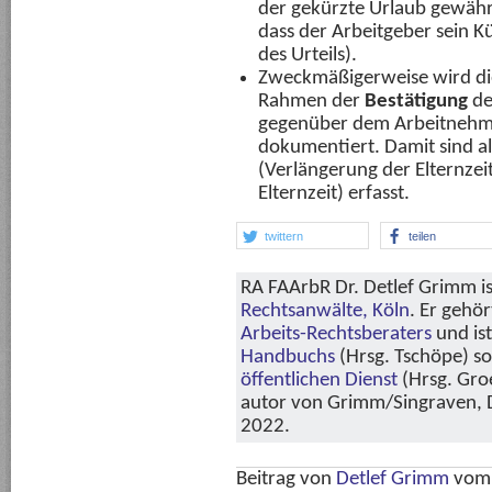
der gekürzte Urlaub gewährt
dass der Arbeitgeber sein K
des Urteils).
Zweckmäßigerweise wird d
Rahmen der
Bestätigung
de
gegenüber dem Arbeitnehme
dokumentiert. Damit sind al
(Verlängerung der Elternze
Elternzeit) erfasst.
twittern
teilen
RA FAArbR Dr. Detlef Grimm is
Rechtsanwälte, Köln
. Er gehö
Arbeits-Rechtsberaters
und is
Handbuchs
(Hrsg. Tschöpe) s
öffentlichen Dienst
(Hrsg. Groe
autor von Grimm/Singraven, Di
2022.
Beitrag von
Detlef Grimm
vo