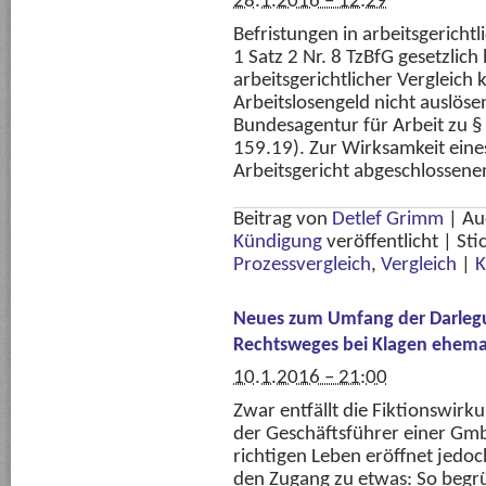
28.1.2016 – 12:29
Befristungen in arbeitsgericht
1 Satz 2 Nr. 8 TzBfG gesetzlich
arbeitsgerichtlicher Vergleich
Arbeitslosengeld nicht auslös
Bundesagentur für Arbeit zu § 
159.19). Zur Wirksamkeit ein
Arbeitsgericht abgeschlossenen
Beitrag von
Detlef Grimm
|
Au
Kündigung
veröffentlicht
|
Sti
Prozessvergleich
,
Vergleich
|
K
Neues zum Umfang der Darlegu
Rechtsweges bei Klagen ehemal
10.1.2016 – 21:00
Zwar entfällt die Fiktionswirk
der Geschäftsführer einer Gm
richtigen Leben eröffnet jedoch
den Zugang zu etwas: So begrün