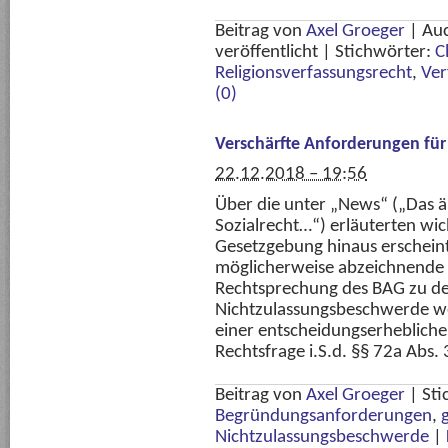
Beitrag von
Axel Groeger
|
Au
veröffentlicht
|
Stichwörter:
C
Religionsverfassungsrecht
,
Ver
(0)
Verschärfte Anforderungen fü
22.12.2018 – 19:56
Über die unter „News“ („Das ä
Sozialrecht…“) erläuterten wi
Gesetzgebung hinaus erscheint 
möglicherweise abzeichnende
Rechtsprechung des BAG zu d
Nichtzulassungsbeschwerde w
einer entscheidungserhebliche
Rechtsfrage i.S.d. §§ 72a Abs. 3
Beitrag von
Axel Groeger
|
Sti
Begründungsanforderungen
,
Nichtzulassungsbeschwerde
|