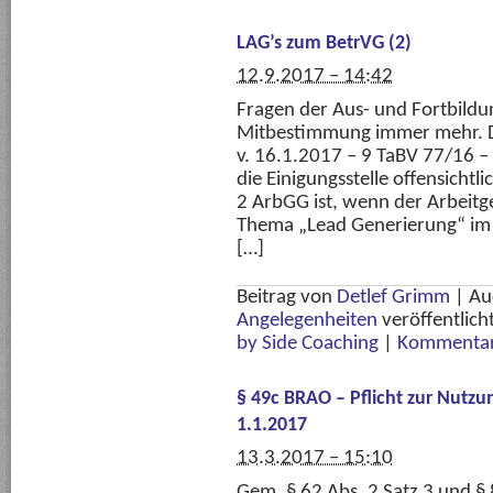
LAG’s zum BetrVG (2)
12.9.2017 – 14:42
Fragen der Aus- und Fortbildun
Mitbestimmung immer mehr. Da
v. 16.1.2017 – 9 TaBV 77/16 –
die Einigungsstelle offensichtli
2 ArbGG ist, wenn der Arbei
Thema „Lead Generierung“ im S
[…]
Beitrag von
Detlef Grimm
|
Au
Angelegenheiten
veröffentlich
by Side Coaching
|
Kommentar
§ 49c BRAO – Pflicht zur Nutzun
1.1.2017
13.3.2017 – 15:10
Gem. § 62 Abs. 2 Satz 3 und § 