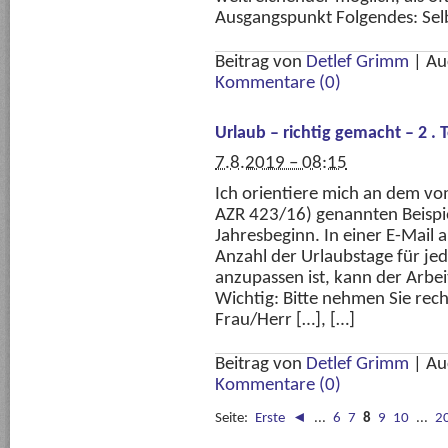
Ausgangspunkt Folgendes: Selb
Beitrag von
Detlef Grimm
|
Au
Kommentare (0)
Urlaub – richtig gemacht – 2 . 
7.8.2019 – 08:15
Ich orientiere mich an dem v
AZR 423/16) genannten Beispie
Jahresbeginn. In einer E-Mail an
Anzahl der Urlaubstage für je
anzupassen ist, kann der Arbei
Wichtig: Bitte nehmen Sie rech
Frau/Herr […], […]
Beitrag von
Detlef Grimm
|
Au
Kommentare (0)
Seite:
Erste
◄
...
6
7
8
9
10
...
2