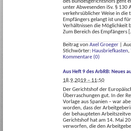
des Bundesgerichtshofs geht e
unter Abwesenden iSv. § 130 Ab
verkehrsüblicher Weise in die 
Empfängers gelangt ist und fü
Verhältnissen die Möglichkeit 
Zum Bereich des Empfängers [
Beitrag von
Axel Groeger
|
Au
Stichwörter:
Hausbriefkasten
,
Kommentare (0)
Aus Heft 9 des ArbRB: Neues 
18.9.2019 – 11:50
Der Gerichtshof der Europäisc
Überraschungen gut. In der R
Vorlage aus Spanien – war abe
worden, dass der Arbeitgeber
der behaupteten Arbeitszeitv
Gerichtshof hat am 14. Mai 20
verworfen, die den Arbeitgebe