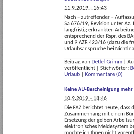
11.9.2019 – 16:43
Nach – zutreffender – Auffas
Sa 676/19, Revision unter Az.
langfristig erkrankten Arbeit
entsprechend der Rspr. des B
und 9 AZR 423/16 (dazu die fr
Urlaubsansprüche bei Nichtin
Beitrag von
Detlef Grimm
|
Au
veröffentlicht
|
Stichwörter:
B
Urlaub
|
Kommentare (0)
Keine AU-Bescheinigung mehr
10.9.2019 – 18:46
Die FAZ berichtet heute, dass
Zusammenhang mit einem Bürok
Ersetzung der gelben Arbeitsu
elektronisches Meldesystem be
möchte ich Ihnen nicht vorent