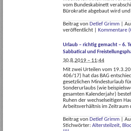
vom Bundeskabinett verabschie
Bürokratie abgebaut wird und 
Beitrag von
Detlef Grimm
|
Au
veröffentlicht
|
Kommentare (
Urlaub – richtig gemacht – 6. T
Sabbatical und Freistellungsp
30.8.2019 – 11:44
Mit zwei Urteilen vom 19.3.2
406/17) hat das BAG entschied
gesetzlichen Mindesturlaub fü
Sonderurlaubs (wie beispielsw
gesamten Kalenderjahr) beste
Ruhen der wechselseitigen Ha
Arbeitsverhältnis im Zeitraum
Beitrag von
Detlef Grimm
|
Au
Stichwörter:
Altersteilzeit
,
Blo