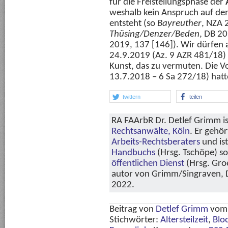
für die Freistellungsphase der
weshalb kein Anspruch auf de
entsteht (so
Bayreuther
, NZA 
Thüsing/Denzer/Beden
, DB 2
2019, 137 [146]). Wir dürfen 
24.9.2019 (Az. 9 AZR 481/18) s
Kunst, das zu vermuten. Die Vo
13.7.2018 – 6 Sa 272/18) hat
twittern
teilen
RA FAArbR Dr. Detlef Grimm is
Rechtsanwälte, Köln
. Er gehö
Arbeits-Rechtsberaters
und is
Handbuchs
(Hrsg. Tschöpe) s
öffentlichen Dienst
(Hrsg. Groe
autor von Grimm/Singraven, Di
2022.
Beitrag von
Detlef Grimm
vo
Stichwörter:
Altersteilzeit
,
Blo