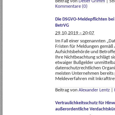
Beitrag von
Detlef Grimm
|
St
Kommentare (0)
Die DSGVO-Meldepflichten bei 
BetrVG
29.10.2019 – 20:07
Im Fall einer sogenannten „Dat
Fristen für Meldungen gemäß
Aufsichtsbehörde und Betroff
Ihre Nichtbeachtung schlägt si
etwaiger Bußgelder unmittelba
datenschutzrechtlichen Organi
meisten Unternehmen bereits p
Meldeverfahren mit Inkrafttre
Beitrag von
Alexander Lentz
|
Vertraulichkeitsschutz für Hin
außerordentliche Verdachtsk