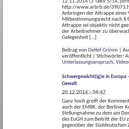
12.11.2014 (3 TaBV 5/14, juri
http://www.arbrb.de/39073.ht
Anbringen der Attrappe einer
Mitbestimmungsrecht nach § 87
Attrappe sei objektiv nicht gee
der Arbeitnehmer zu überwache
Gelegenheit […]
Beitrag von
Detlef Grimm
|
Au
veröffentlicht
|
Stichwörter:
A
Unterlassungsanspruch
,
Vide
Schwergewicht(ig)e in Europa –
Gewalt
20.12.2014 – 06:47
Ganz hoch greift der Komment
auch der EMRK, der Berliner Ko
Stellungnahme zu dem am Donn
des EuGH zum Beitritt der EU 
gegenüber der Süddeutschen Z