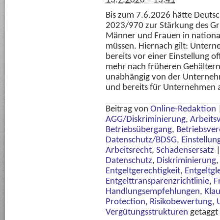
13.7.2026 – 13:41
Bis zum 7.6.2026 hätte Deutsc
2023/970 zur Stärkung des Gru
Männer und Frauen in nationa
müssen. Hiernach gilt: Untern
bereits vor einer Einstellung 
mehr nach früheren Gehältern 
unabhängig von der Unterneh
und bereits für Unternehmen 
Beitrag von
Online-Redaktion
AGG/Diskriminierung
,
Arbeits
Betriebsübergang
,
Betriebsve
Datenschutz/BDSG
,
Einstellun
Arbeitsrecht
,
Schadensersatz
Datenschutz
,
Diskriminierung
Entgeltgerechtigkeit
,
Entgeltgl
Entgelttransparenzrichtlinie
,
F
Handlungsempfehlungen
,
Klau
Protection
,
Risikobewertung
,
Vergütungsstrukturen
getaggt