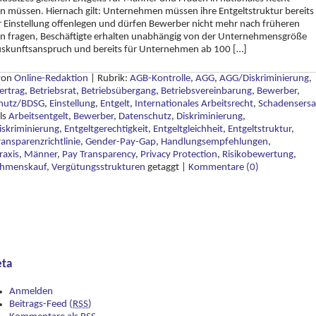
 müssen. Hiernach gilt: Unternehmen müssen ihre Entgeltstruktur bereits
r Einstellung offenlegen und dürfen Bewerber nicht mehr nach früheren
rn fragen, Beschäftigte erhalten unabhängig von der Unternehmensgröße
uskunftsanspruch und bereits für Unternehmen ab 100 […]
 von
Online-Redaktion
|
Rubrik:
AGB-Kontrolle
,
AGG
,
AGG/Diskriminierung
,
ertrag
,
Betriebsrat
,
Betriebsübergang
,
Betriebsvereinbarung
,
Bewerber
,
hutz/BDSG
,
Einstellung
,
Entgelt
,
Internationales Arbeitsrecht
,
Schadensersa
ls
Arbeitsentgelt
,
Bewerber
,
Datenschutz
,
Diskriminierung
,
iskriminierung
,
Entgeltgerechtigkeit
,
Entgeltgleichheit
,
Entgeltstruktur
,
ransparenzrichtlinie
,
Gender-Pay-Gap
,
Handlungsempfehlungen
,
raxis
,
Männer
,
Pay Transparency
,
Privacy Protection
,
Risikobewertung
,
ehmenskauf
,
Vergütungsstrukturen
getaggt
|
Kommentare (0)
ta
Anmelden
Beitrags-Feed (
RSS
)