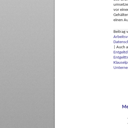
umsetzen
vor eine
Gehälte
einen A
Beitrag
Arbeitsv
Datensc
|
Auch a
Entgeltd
Entgeltt
Klauselp
Untern
Me