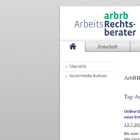
Zeitschrift
Übersicht
Social-Media-Buttons
ArbRB
Tag-Ar
Online-D
neue Ent
13.7.20
Bis zum 
des Grun