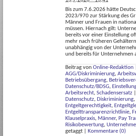
13.7.2026 – 13:41
Bis zum 7.6.2026 hätte Deutsc
2023/970 zur Stärkung des Gru
Männer und Frauen in nationa
müssen. Hiernach gilt: Untern
bereits vor einer Einstellung 
mehr nach früheren Gehältern 
unabhängig von der Unterneh
und bereits für Unternehmen 
Beitrag von
Online-Redaktion
AGG/Diskriminierung
,
Arbeits
Betriebsübergang
,
Betriebsve
Datenschutz/BDSG
,
Einstellun
Arbeitsrecht
,
Schadensersatz
Datenschutz
,
Diskriminierung
Entgeltgerechtigkeit
,
Entgeltgl
Entgelttransparenzrichtlinie
,
F
Klauselpraxis
,
Männer
,
Pay Tr
Risikobewertung
,
Unternehme
getaggt
|
Kommentare (0)