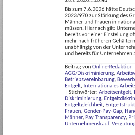
13.7.2026 – 13:41
Bis zum 7.6.2026 hätte Deutsc
2023/970 zur Stärkung des Gru
Männer und Frauen in nationa
müssen. Hiernach gilt: Untern
bereits vor einer Einstellung 
mehr nach früheren Gehältern 
unabhängig von der Unterneh
und bereits für Unternehmen 
Beitrag von
Online-Redaktion
AGG/Diskriminierung
,
Arbeits
Betriebsvereinbarung
,
Bewerb
Entgelt
,
Internationales Arbeit
|
Stichwörter:
Arbeitsentgelt
,
Diskriminierung
,
Entgeltdiskri
Entgeltgleichheit
,
Entgeltstrukt
Frauen
,
Gender-Pay-Gap
,
Han
Männer
,
Pay Transparency
,
Pr
Unternehmenskauf
,
Vergütung