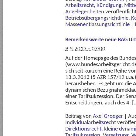
Arbeitsrecht
,
Kündigung
,
Mitb
Angelegenheiten
veröffentlich
Betriebsübergangsrichtlinie
,
K
Massenentlassungsrichtlinie
|
Bemerkenswerte neue BAG Urt
9.5.2013 – 07:00
Auf der Homepage des Bundesa
(www.bundesarbeitsgericht.de
sich seit kurzem eine Reihe vo
13.3.2013 (5 AZR 157/12 u.a.)
herausheben. Es geht um die A
dynamischen Bezugnahmeklause
einer Tarifsukzession. Der Sen
Entscheidungen, auch des 4. [
Beitrag von
Axel Groeger
|
Au
Individualarbeitsrecht
veröffen
Direktionsrecht
,
kleine dynam
Tarifsukzession
,
Versetzung
,
W