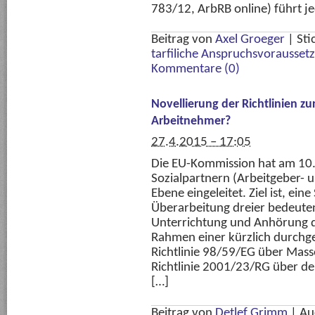
783/12, ArbRB online) führt j
Beitrag von
Axel Groeger
|
Sti
tarfiliche Anspruchsvorausset
Kommentare (0)
Novellierung der Richtlinien z
Arbeitnehmer?
27.4.2015 – 17:05
Die EU-Kommission hat am 10.
Sozialpartnern (Arbeitgeber- 
Ebene eingeleitet. Ziel ist, ei
Überarbeitung dreier bedeuten
Unterrichtung und Anhörung d
Rahmen einer kürzlich durchg
Richtlinie 98/59/EG über Mas
Richtlinie 2001/23/RG über de
[…]
Beitrag von
Detlef Grimm
|
Au