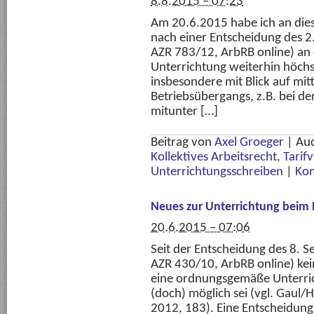
8.8.2015 – 07:23
Am 20.6.2015 habe ich an dies
nach einer Entscheidung des 2
AZR 783/12, ArbRB online) an d
Unterrichtung weiterhin höchs
insbesondere mit Blick auf mit
Betriebsübergangs, z.B. bei de
mitunter […]
Beitrag von
Axel Groeger
|
Au
Kollektives Arbeitsrecht
,
Tarif
Unterrichtungsschreiben
|
Kom
Neues zur Unterrichtung beim
20.6.2015 – 07:06
Seit der Entscheidung des 8. 
AZR 430/10, ArbRB online) kei
eine ordnungsgemäße Unterric
(doch) möglich sei (vgl. Gaul/
2012, 183). Eine Entscheidung