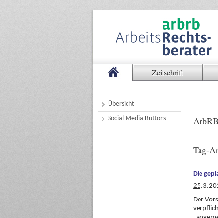
Zeitschrift
Übersicht
Social-Media-Buttons
ArbRB
Tag-Ar
Die gepl
25.3.20
Der Vors
verpflic
„angemes