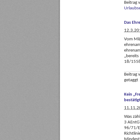
Beitrag
Urlaubse
Das Ehr
12.3.20
Vom MiLo
ehrenamt
ehrenam
„bereits
18/1558,
Beitrag
getaggt
Kein „Fr
bestätig
11.11.2
Was zähl
3 AEntG?
96/71/E
Richtlin
Mindestl