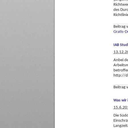
Richtwer
des Durc
Richtli
Beitrag
Gratis-
IAB Stu
13.12.2
Anbei de
Arbeits
betroffe
http://
Beitrag
Was wir
15.6.20
Die Südd
Einschr
Langzeit