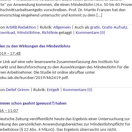
te“ zur Anwendung kommen, die einen Mindestlohn i.H.v. 50 bis 60 Proze
hschnittsarbeitsentgelts vorschreiben. Prof. Dr. Martin Franzen hat den
nienvorschlag eingehend untersucht und kommt zu dem […]
 von
ArbRB Redaktion
|
Rubrik:
Allgemein
|
Auch als
gratis
,
Gratis-Aufsatz
,
Download
,
Mindstlöhne
,
Richtlinie
getaggt
|
Kommentare (0)
dien zu den Wirkungen des Mindestlohns
019 – 17:48
r Link auf eine sehr lesenswerte Zusammenfassung des Instituts für
markt und Berufsforschung zu den Auswirkungen des Mindestlohn für die
nen Arbeitnehmer. Die Studie ist online abrufbar unter
doku.iab.de/kurzber/2019/kb2419.pdf.
 von
Detlef Grimm
|
Rubrik:
Entgelt
|
Kommentare (0)
 immer schon geahnt (gewusst?) haben
16 – 11:07
eutsche Zeitung veröffentlicht heute das Ergebnis einer Untersuchung zur
änkung des persönlichen Anwendungsbereiches zur Mindestlohnpflicht für
arbeitslose (§ 22 Abs. 4 MiLoG). Das Ergebnis überrascht uns nicht.