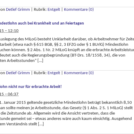
 von
Detlef Grimm
|
Rubrik:
Entgelt
|
Kommentare (0)
destlohn auch bei Krankheit und an Feiertagen
15 – 12:10
Auslegung des MiLoG besteht Unklarheit darüber, ob Arbeitnehmer für Zeit
tarbeit (etwa nach § 615 BGB, §§ 2, 3 EFZG oder § 1 BUrlG) Mindestlohn
chen können. § 2 Abs. 1 Nr. 2 MiLoG knüpft an die erbrachte Arbeitsleistu
deutet auch die Regierungsbegründung (BT-Drs. 18/1558, 34), die von
eten Arbeitsstunden“ […]
 von
Detlef Grimm
|
Rubrik:
Entgelt
|
Kommentare (0)
ohn nicht nur für erbrachte Arbeit!
15 – 06:37
 1. Januar 2015 geltende gesetzliche Mindestlohn beträgt bekanntlich 8,50
an sollte meinen je Arbeitsstunde, das Gesetz (§ 1 Abs. 2 S. 1 MiLoG) stellt
 die Zeitstunde ab. Allgemein wird die Ansicht vertreten, dass die
tunde gemeint sei – etwas anderes wäre auch kaum einsichtig. Ausgehend
em Verständnis stellt […]