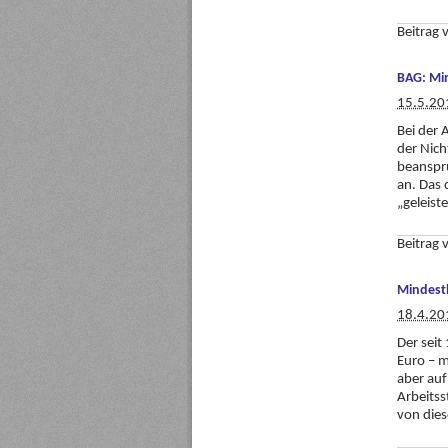
Beitrag
BAG: Min
15.5.20
Bei der 
der Nich
beanspru
an. Das 
„geleist
Beitrag
Mindestl
18.4.20
Der seit
Euro – m
aber auf
Arbeitss
von dies