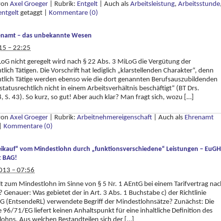
 von
Axel Groeger
|
Rubrik:
Entgelt
|
Auch als
Arbeitsleistung
,
Arbeitsstunde
ntgelt
getaggt
|
Kommentare (0)
enamt – das unbekannte Wesen
15 – 22:25
G nicht geregelt wird nach § 22 Abs. 3 MiLoG die Vergütung der
lich Tätigen. Die Vorschrift hat lediglich „klarstellenden Charakter“, denn
tlich Tätige werden ebenso wie die dort genannten Berufsauszubildenden
 statusrechtlich nicht in einem Arbeitsverhältnis beschäftigt“ (BT Drs.
 S. 43). So kurz, so gut! Aber auch klar? Man fragt sich, wozu […]
 von
Axel Groeger
|
Rubrik:
Arbeitnehmereigenschaft
|
Auch als
Ehrenamt
|
Kommentare (0)
eikauf“ vom Mindestlohn durch „funktionsverschiedene“ Leistungen – EuGH
t BAG!
013 – 07:56
t zum Mindestlohn im Sinne von § 5 Nr. 1 AEntG bei einem Tarifvertrag nac
 Genauer: Was gebietet der in Art. 3 Abs. 1 Buchstabe c) der Richtlinie
G (EntsendeRL) verwendete Begriff der Mindestlohnsätze? Zunächst: Die
ie 96/71/EG liefert keinen Anhaltspunkt für eine inhaltliche Definition des
ohns. Aus welchen Bestandteilen sich der […]