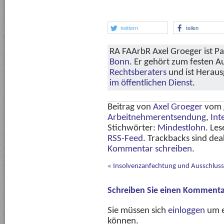
twittern
teilen
RA FAArbR Axel Groeger ist Pa
Bonn
. Er gehört zum festen 
Rechtsberaters
und ist Herau
im öffentlichen Dienst
.
Beitrag von
Axel Groeger
vom
Arbeitnehmerentsendung
,
Int
Stichwörter:
Mindestlohn
. Le
RSS-Feed
. Trackbacks sind dea
Kommentar schreiben
.
«
Insolvenzanfechtung und Ausschlussf
Schreiben Sie einen Kommenta
Sie müssen sich
einloggen
um e
können.