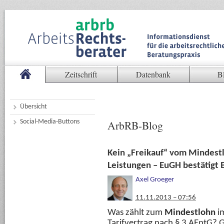
Zeitschrift
Datenbank
B
Übersicht
Social-Media-Buttons
ArbRB-Blog
Kein „Freikauf“ vom Mindest
Leistungen – EuGH bestätigt
Axel Groeger
11.11.2013 – 07:56
Was zählt zum
Mindestlohn
im
Tarifvertrag nach § 3 AEntG? G