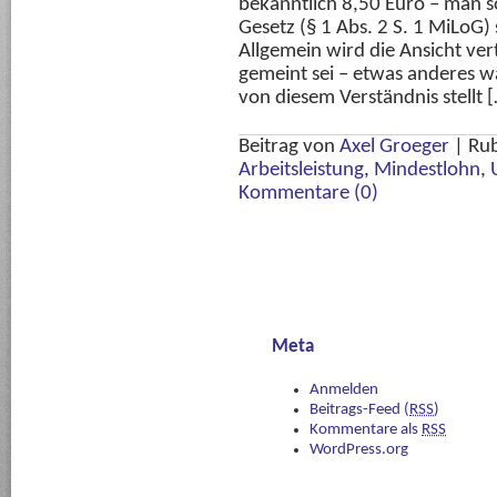
bekanntlich 8,50 Euro – man so
Gesetz (§ 1 Abs. 2 S. 1 MiLoG) 
Allgemein wird die Ansicht ver
gemeint sei – etwas anderes w
von diesem Verständnis stellt 
Beitrag von
Axel Groeger
|
Rub
Arbeitsleistung
,
Mindestlohn
,
Kommentare (0)
Meta
Anmelden
Beitrags-Feed (
RSS
)
Kommentare als
RSS
WordPress.org