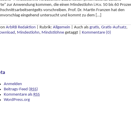
te“ zur Anwendung kommen, die einen Mindestlohn i.H.v. 50 bis 60 Proze
hschnittsarbeitsentgelts vorschreiben. Prof. Dr. Martin Franzen hat den
nienvorschlag eingehend untersucht und kommt zu dem […]
 von
ArbRB Redaktion
|
Rubrik:
Allgemein
|
Auch als
gratis
,
Gratis-Aufsatz
,
Download
,
Mindestlohn
,
Mindstlöhne
getaggt
|
Kommentare (0)
ta
Anmelden
Beitrags-Feed (
RSS
)
Kommentare als
RSS
WordPress.org