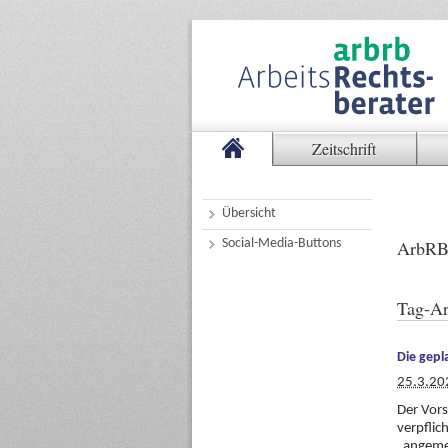
Zeitschrift
Übersicht
Social-Media-Buttons
ArbRB
Tag-Ar
Die gepl
25.3.20
Der Vors
verpflic
„angemes