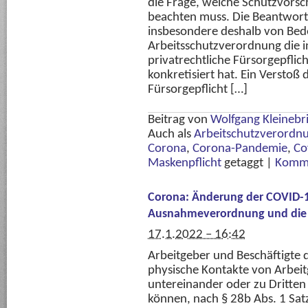
die Frage, welche Schutzvorsc
beachten muss. Die Beantwortu
insbesondere deshalb von Bed
Arbeitsschutzverordnung die 
privatrechtliche Fürsorgepflic
konkretisiert hat. Ein Verstoß
Fürsorgepflicht […]
Beitrag von
Wolfgang Kleinebr
Auch als
Arbeitschutzverordn
Corona
,
Corona-Pandemie
,
Co
Maskenpflicht
getaggt
|
Komme
Corona: Änderung der COVID
Ausnahmeverordnung und die F
17.1.2022 – 16:42
Arbeitgeber und Beschäftigte d
physische Kontakte von Arbei
untereinander oder zu Dritten
können, nach § 28b Abs. 1 Satz