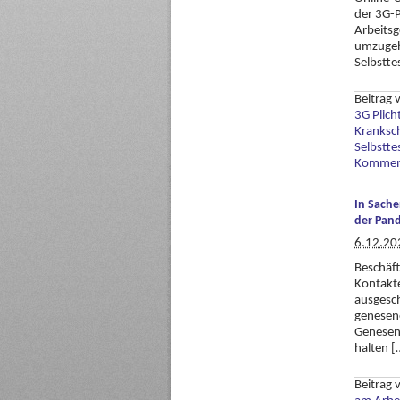
der 3G-P
Arbeits
umzugehe
Selbstte
Beitrag
3G Plich
Kranksc
Selbstte
Komment
In Sache
der Pan
6.12.20
Beschäft
Kontakte
ausgesch
genesene
Genesene
halten [
Beitrag