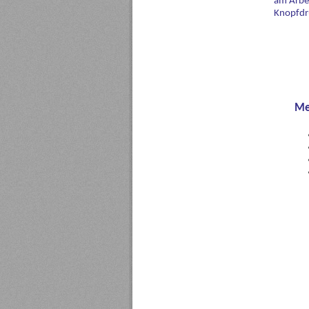
am Arbei
Knopfdr
Me