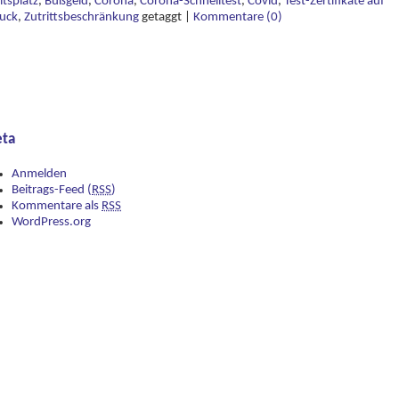
tsplatz
,
Bußgeld
,
Corona
,
Corona-Schnelltest
,
Covid
,
Test-Zertifikate auf
uck
,
Zutrittsbeschränkung
getaggt
|
Kommentare (0)
ta
Anmelden
Beitrags-Feed (
RSS
)
Kommentare als
RSS
WordPress.org