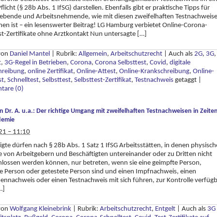
flicht (§ 28b Abs. 1 IfSG) darstellen. Ebenfalls gibt er praktische Tipps für
gebende und Arbeitsnehmende, wie mit diesen zweifelhaften Testnachweis
n ist – ein lesenswerter Beitrag! LG Hamburg verbietet Online-Corona-
st-Zertifikate ohne Arztkontakt Nun untersagte […]
 von
Daniel Mantel
|
Rubrik:
Allgemein
,
Arbeitschutzrecht
|
Auch als
2G
,
3G
,
t
,
3G-Regel in Betrieben
,
Corona
,
Corona Selbsttest
,
Covid
,
digitale
hreibung
,
online Zertifikat
,
Online-Attest
,
Online-Krankschreibung
,
Online-
st
,
Schnelltest
,
Selbsttest
,
Selbsttest-Zertifikat
,
Testnachweis
getaggt
|
are (0)
n Dr. A. u.a.: Der richtige Umgang mit zweifelhaften Testnachweisen in Zeite
demie
21 – 11:10
igte dürfen nach § 28b Abs. 1 Satz 1 IfSG Arbeitsstätten, in denen physisch
 von Arbeitgebern und Beschäftigten untereinander oder zu Dritten nicht
lossen werden können, nur betreten, wenn sie eine geimpfte Person,
 Person oder getestete Person sind und einen Impfnachweis, einen
nnachweis oder einen Testnachweis mit sich führen, zur Kontrolle verfüg
…]
 von
Wolfgang Kleinebrink
|
Rubrik:
Arbeitschutzrecht
,
Entgelt
|
Auch als
3G