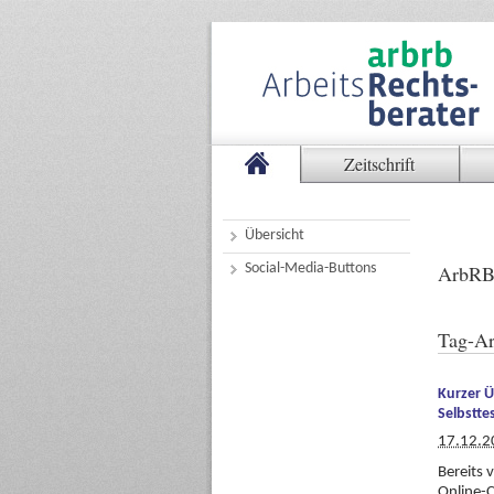
Zeitschrift
Übersicht
Social-Media-Buttons
ArbRB
Tag-Ar
Kurzer Ü
Selbstte
17.12.2
Bereits 
Online-C