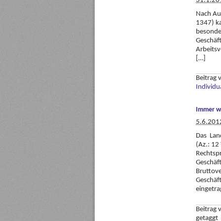
31.1.20
Nach Au
1347) ka
besonde
Geschäft
Arbeitsv
[…]
Beitrag
Individu
Immer wi
5.6.201
Das Land
(Az.: 12
Rechtsp
Geschäf
Bruttove
Geschäft
eingetra
Beitrag
getaggt