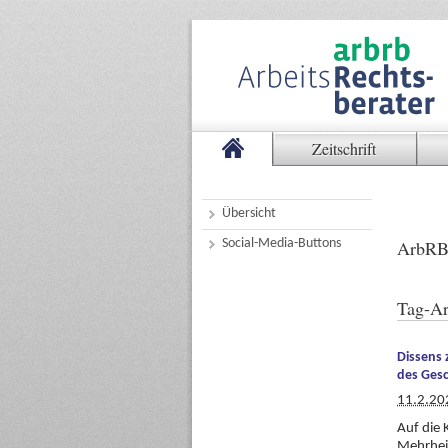
Zeitschrift
Übersicht
Social-Media-Buttons
ArbRB
Tag-Ar
Dissens 
des Ges
11.2.20
Auf die 
Mehrheit