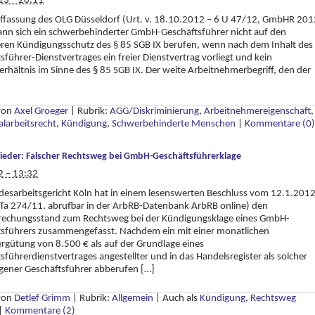
13 – 20:11
ffassung des OLG Düsseldorf (Urt. v. 18.10.2012 – 6 U 47/12, GmbHR 201
nn sich ein schwerbehinderter GmbH-Geschäftsführer nicht auf den
ren Kündigungsschutz des § 85 SGB IX berufen, wenn nach dem Inhalt des
sführer-Dienstvertrages ein freier Dienstvertrag vorliegt und kein
erhältnis im Sinne des § 85 SGB IX. Der weite Arbeitnehmerbegriff, den der
 von
Axel Groeger
|
Rubrik:
AGG/Diskriminierung
,
Arbeitnehmereigenschaft
,
alarbeitsrecht
,
Kündigung
,
Schwerbehinderte Menschen
|
Kommentare (0)
eder: Falscher Rechtsweg bei GmbH-Geschäftsführerklage
2 – 13:32
esarbeitsgericht Köln hat in einem lesenswerten Beschluss vom 12.1.201
 Ta 274/11, abrufbar in der ArbRB-Datenbank ArbRB online) den
rechungsstand zum Rechtsweg bei der Kündigungsklage eines GmbH-
tsführers zusammengefasst. Nachdem ein mit einer monatlichen
rgütung von 8.500 € als auf der Grundlage eines
sführerdienstvertrages angestellter und in das Handelsregister als solcher
gener Geschäftsführer abberufen […]
 von
Detlef Grimm
|
Rubrik:
Allgemein
|
Auch als
Kündigung
,
Rechtsweg
|
Kommentare (2)