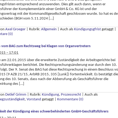
gsfristen entsprechend anzuwenden. Dies gilt auch dann, wenn er
sführer der Komplementärin einer GmbH & Co. KG ist und der
ngsvertrag mit der Kommanditgesellschaft geschlossen wurde. So hat es de
schieden (BGH vom 5.11.2024 […]
 von
Axel Groeger
|
Rubrik:
Allgemein
|
Auch als
Kündigungsgfrist
getaggt
|
are (0)
s vom BAG zum Rechtsweg bei Klagen von Organvertretern
015 – 17:01
e am 22.01.2015 über die erweiterte Zuständigkeit der Arbeitsgerichte bei
sführerklagen berichtet. Die Rechtsprechungsänderung war durch den 10.
folgt. Der 9. Senat des BAG hat diese Rechtsprechung in einem Beschluss 
15 (9 AZB 21/15, ArbRB 2015, 335 [Lunk]) fortentwickelt. Es bestätigt die
ng des 10. Senats, dass nach der Abberufung als Geschäftsführer die
wirkung des […]
 von
Detlef Grimm
|
Rubrik:
Kündigung
,
Prozessrecht
|
Auch als
egzuständigkeit
,
Vorstand
getaggt
|
Kommentare (0)
keit der Kündigung eines schwerbehinderten GmbH-Geschäftsführers