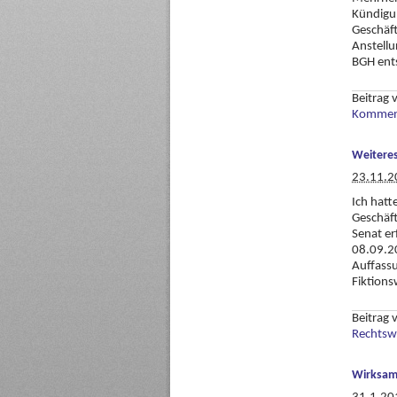
Kündigun
Geschäft
Anstellu
BGH ent
Beitrag
Komment
Weitere
23.11.2
Ich hatt
Geschäft
Senat er
08.09.20
Auffassu
Fiktions
Beitrag
Rechtsw
Wirksam