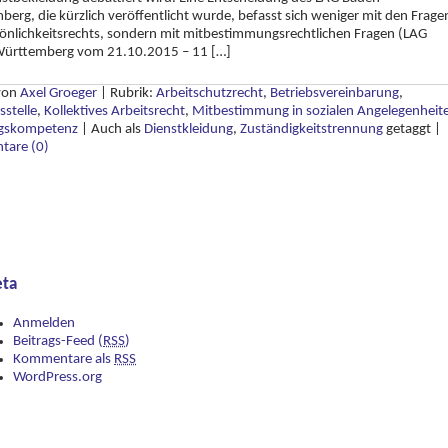
erg, die kürzlich veröffentlicht wurde, befasst sich weniger mit den Frage
önlichkeitsrechts, sondern mit mitbestimmungsrechtlichen Fragen (LAG
ürttemberg vom 21.10.2015 – 11 […]
 von
Axel Groeger
|
Rubrik:
Arbeitschutzrecht
,
Betriebsvereinbarung
,
sstelle
,
Kollektives Arbeitsrecht
,
Mitbestimmung in sozialen Angelegenheit
gskompetenz
|
Auch als
Dienstkleidung
,
Zuständigkeitstrennung
getaggt
|
are (0)
ta
Anmelden
Beitrags-Feed (
RSS
)
Kommentare als
RSS
WordPress.org