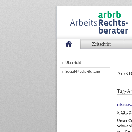
Zeitschrift
Übersicht
Social-Media-Buttons
ArbRB
Tag-Ar
Die Kraw
5.12.20
Unser Ge
Schwanke
von Dien