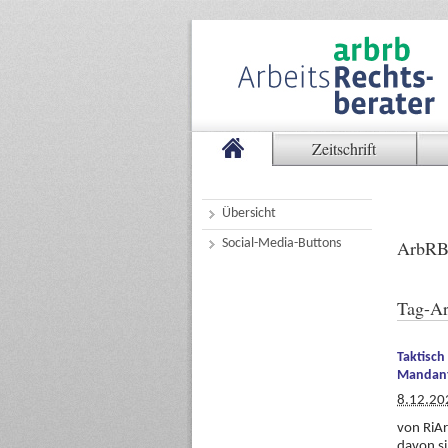
Zeitschrift
Übersicht
Social-Media-Buttons
ArbRB
Tag-Ar
Taktisch
Mandant
8.12.20
von RiAr
davon si