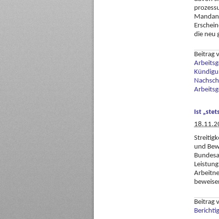
prozessu
Mandant
Erschei
die neu 
Beitrag
Arbeitsg
Kündigu
Nachsch
Arbeitsg
Ist „ste
18.11.2
Streitig
und Bewe
Bundesar
Leistung
Arbeitne
beweisen
Beitrag
Berichti