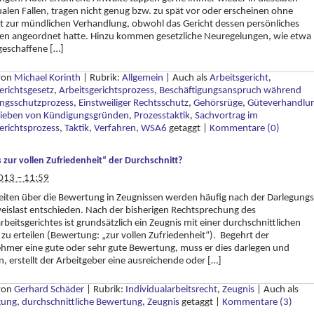
alen Fallen, tragen nicht genug bzw. zu spät vor oder erscheinen ohne
 zur mündlichen Verhandlung, obwohl das Gericht dessen persönliches
nen angeordnet hatte. Hinzu kommen gesetzliche Neuregelungen, wie etwa
geschaffene […]
 von
Michael Korinth
|
Rubrik:
Allgemein
|
Auch als
Arbeitsgericht
,
erichtsgesetz
,
Arbeitsgerichtsprozess
,
Beschäftigungsanspruch während
ngsschutzprozess
,
Einstweiliger Rechtsschutz
,
Gehörsrüge
,
Güteverhandlu
ieben von Kündigungsgründen
,
Prozesstaktik
,
Sachvortrag im
erichtsprozess
,
Taktik
,
Verfahren
,
WSA6
getaggt
|
Kommentare (0)
ts zur vollen Zufriedenheit“ der Durchschnitt?
013 – 11:59
keiten über die Bewertung in Zeugnissen werden häufig nach der Darlegungs
islast entschieden. Nach der bisherigen Rechtsprechung des
beitsgerichtes ist grundsätzlich ein Zeugnis mit einer durchschnittlichen
 zu erteilen (Bewertung: „zur vollen Zufriedenheit“). Begehrt der
hmer eine gute oder sehr gute Bewertung, muss er dies darlegen und
, erstellt der Arbeitgeber eine ausreichende oder […]
 von
Gerhard Schäder
|
Rubrik:
Individualarbeitsrecht
,
Zeugnis
|
Auch als
gung
,
durchschnittliche Bewertung
,
Zeugnis
getaggt
|
Kommentare (3)