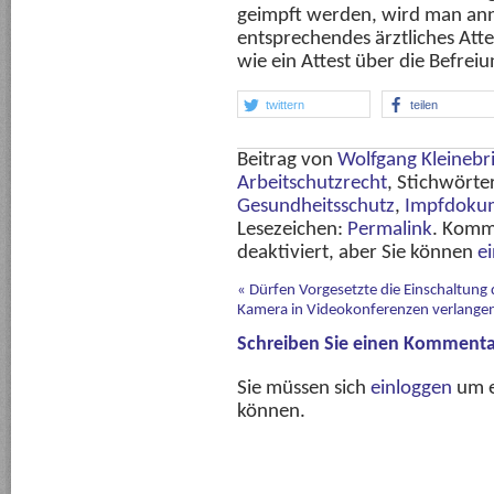
geimpft werden, wird man an
entsprechendes ärztliches Att
wie ein Attest über die Befrei
twittern
teilen
Beitrag von
Wolfgang Kleinebr
Arbeitschutzrecht
, Stichwörte
Gesundheitsschutz
,
Impfdoku
Lesezeichen:
Permalink
. Komm
deaktiviert, aber Sie können
e
«
Dürfen Vorgesetzte die Einschaltung 
Kamera in Videokonferenzen verlange
Schreiben Sie einen Kommenta
Sie müssen sich
einloggen
um e
können.