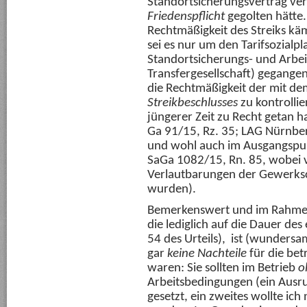
Standortsicherungsvertrag ver
Friedenspflicht
gegolten hätte.
Rechtmäßigkeit des Streiks kä
sei es nur um den Tarifsozialp
Standortsicherungs- und Arbei
Transfergesellschaft) gegange
die Rechtmäßigkeit der mit dem
Streikbeschlusses
zu kontrollie
jüngerer Zeit zu Recht getan 
Ga 91/15, Rz. 35; LAG Nürnber
und wohl auch im Ausgangspun
SaGa 1082/15, Rn. 85, wobei 
Verlautbarungen der Gewerksc
wurden).
Bemerkenswert und im Rahm
die lediglich auf die Dauer des
54 des Urteils), ist (wundersa
gar
keine Nachteile
für die bet
waren: Sie sollten im Betrieb
o
Arbeitsbedingungen (ein Ausru
gesetzt, ein zweites wollte ich