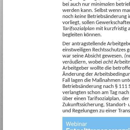
bei auch nur
minimalen
betrie
werden kann. Selbst wenn man
noch
keine
Betriebsänderung i
vorliegt, sollen Gewerkschaft
Tarifsozialplan
mit kurzfristig
begleiten können.
Der antragstellende Arbeitgeb
einstweiligen Rechtsschutzes 
war seine Absicht gewesen,
(n
veräußern
, wobei
acht
Arbeit
Arbeitgeber wollte die betrof
Änderung der Arbeitsbeding
Fall lagen die Maßnahmen unt
Betriebsänderung nach § 111 
verlangten schon am Tag nac
über einen Tarifsozialplan, de
Zukunftssicherung, Standort- 
und Regelungen zu einer Transf