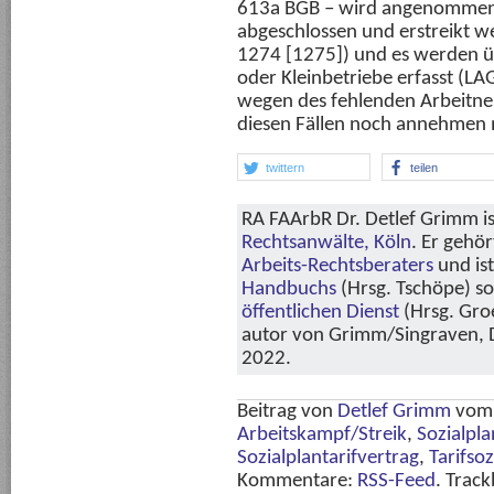
613a BGB – wird angenommen, 
abgeschlossen und erstreikt 
1274 [1275]) und es werden üb
oder Kleinbetriebe erfasst (L
wegen des fehlenden Arbeitne
diesen Fällen noch annehmen
twittern
teilen
RA FAArbR Dr. Detlef Grimm is
Rechtsanwälte, Köln
. Er gehö
Arbeits-Rechtsberaters
und is
Handbuchs
(Hrsg. Tschöpe) s
öffentlichen Dienst
(Hrsg. Groe
autor von Grimm/Singraven, Di
2022.
Beitrag von
Detlef Grimm
vo
Arbeitskampf/Streik
,
Sozialpla
Sozialplantarifvertrag
,
Tarifsoz
Kommentare:
RSS-Feed
. Track