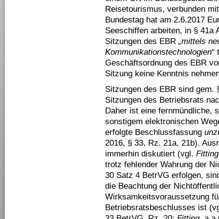
Reisetourismus, verbunden mit
Bundestag hat am 2.6.2017 Eur
Seeschiffen arbeiten, in § 41a
Sitzungen des EBR
„mittels ne
Kommunikationstechnologien
“
Geschäftsordnung des EBR vorg
Sitzung keine Kenntnis nehme
Sitzungen des EBR sind gem. 
Sitzungen des Betriebsrats na
Daher ist eine fernmündliche, sc
sonstigem elektronischen Wege
erfolgte Beschlussfassung
unz
2016, § 33, Rz. 21a, 21b). Au
immerhin diskutiert (vgl.
Fitting
trotz fehlender Wahrung der Nic
30 Satz 4 BetrVG erfolgen, sin
die Beachtung der Nichtöffentl
Wirksamkeitsvoraussetzung für 
Betriebsratsbeschlusses ist (
33 BetrVG, Rz. 20;
Fitting
, a.a