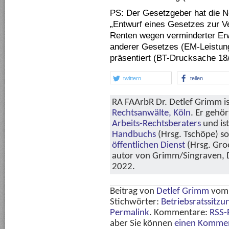
PS: Der Gesetzgeber hat die 
„Entwurf eines Gesetzes zur V
Renten wegen verminderter Erw
anderer Gesetzes (EM-Leistun
präsentiert (BT-Drucksache 18
twittern
teilen
RA FAArbR Dr. Detlef Grimm is
Rechtsanwälte, Köln
. Er gehö
Arbeits-Rechtsberaters
und is
Handbuchs
(Hrsg. Tschöpe) s
öffentlichen Dienst
(Hrsg. Groe
autor von Grimm/Singraven, Di
2022.
Beitrag von
Detlef Grimm
vo
Stichwörter:
Betriebsratssitzu
Permalink
. Kommentare:
RSS-
aber Sie können
einen Kommen