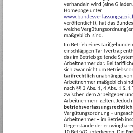
verhandeln wird (eine Gliederu
Homepage unter
www.bundesverfassungsgerich
veröffentlicht), hat das Bunde
welche Vergütungsordnung(en) 
maßgeblich sind.
Im Betrieb eines tarifgebunden
einschlägigen Tarifvertrag en
das im Betrieb geltende Syste
Arbeitnehmer dar. Bei tarifli
sich zwar nicht um Betriebsnor
tarifrechtlich
unabhängig von 
Arbeitnehmer maßgeblich sind
nach §§ 3 Abs. 1, 4 Abs. 1 S.
zwischen dem Arbeitgeber un
Arbeitnehmern gelten. Jedoch 
betriebsverfassungsrechtlich
Vergütungsordnung – ungeacht
Arbeitnehmer – im Betrieb in
Gegenstände der erzwingbaren
10 BetrVG unterliegen. Die
En