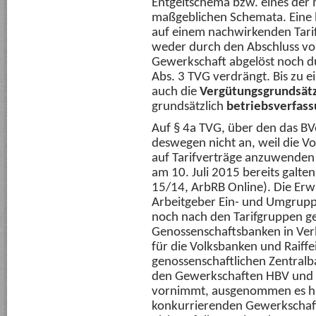
Entgeltschema bzw. eines der 
maßgeblichen Schemata. Eine 
auf einem nachwirkenden Tarif
weder durch den Abschluss von
Gewerkschaft abgelöst noch du
Abs. 3 TVG verdrängt. Bis zu
auch die
Vergütungsgrundsät
grundsätzlich
betriebsverfass
Auf § 4a TVG, über den das BV
deswegen nicht an, weil die Vo
auf Tarifverträge anzuwenden i
am 10. Juli 2015 bereits galte
15/14, ArbRB Online). Die Erwa
Arbeitgeber Ein- und Umgrup
noch nach den Tarifgruppen 
Genossenschaftsbanken in Ver
für die Volksbanken und Raiff
genossenschaftlichen Zentralb
den Gewerkschaften HBV und 
vornimmt, ausgenommen es han
konkurrierenden Gewerkschaf