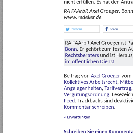
nicht erfüllen. Es hat den Ant
RA FAArbR Axel Groeger, Bon
www.redeker.de
twittern
teilen
RA FAArbR Axel Groeger ist Pa
Bonn
. Er gehört zum festen 
Rechtsberaters
und ist Herau
im öffentlichen Dienst
.
Beitrag von
Axel Groeger
vom
Kollektives Arbeitsrecht
,
Mitbe
Angelegenheiten
,
Tarifvertrag
Vergütungsordnung
. Lesezeic
Feed
. Trackbacks sind deaktiv
Kommentar schreiben
.
«
Erwartungen
Schreiben Sie einen Kommenta