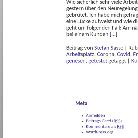
Wie sicherlich sehr viele Arbei
gestern über den Neuregelunge
gebrütet. Ich habe mich gefrag
eine Lücke aufweist und wie d
geht um folgenden Fall: Am näc
bei einem Kunden […]
Beitrag von
Stefan Sasse
|
Rub
Arbeitsplatz
,
Corona
,
Covid
,
F
genesen
,
getestet
getaggt
|
Ko
Meta
Anmelden
Beitrags-Feed (
RSS
)
Kommentare als
RSS
WordPress.org