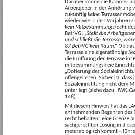
Darüber könne die Kammer aber
Arbeitgeber in der Anhörung 
zukünftig
keine
Terrassenmöbel
wieder wie in den Vorjahren
z
kein Mitbestimmungsrecht
des
BetrVG: „
Stellt die Arbeitgeb
und schließt die Terrasse, wä
87 BetrVG kein Raum
.“ Ob das
Terrasse eine eigenständige So
die Eröffnung der Terrasse im 
mitbestimmungsfreie Einrichtu
„Dotierung der Sozialeinrichtu
offengelassen. Sicher ist, dass 
Sozialeinrichtung nicht dem M
unterliegt (siehe dazu HWK-
Cl
148).
Mit diesem Hinweis hat das L
entnehmenden Begehren des Be
recht behalten“ eine Grenze auf
sachgerechten Lösung in diese
metereologisch kommt – führen