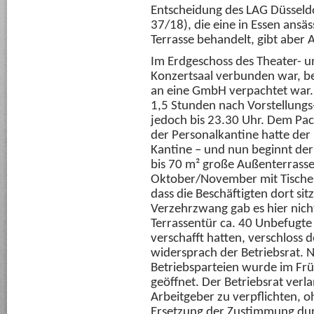
Entscheidung des LAG Düsseldo
37/18), die eine in Essen ansä
Terrasse behandelt, gibt aber A
Im Erdgeschoss des Theater- 
Konzertsaal verbunden war, be
an eine GmbH verpachtet war. 
1,5 Stunden nach Vorstellung
jedoch bis 23.30 Uhr. Dem Pac
der Personalkantine hatte der
Kantine – und nun beginnt der F
bis 70 m² große Außenterrasse
Oktober/November mit Tischen
dass die Beschäftigten dort si
Verzehrzwang gab es hier nich
Terrassentür ca. 40 Unbefugt
verschafft hatten, verschloss 
widersprach der Betriebsrat. 
Betriebsparteien wurde im Frü
geöffnet. Der Betriebsrat verl
Arbeitgeber zu verpflichten,
Ersetzung der Zustimmung durc