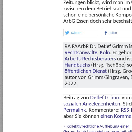
Zeitungen blickt, wird man im 
zwischen dem Betriebsrat und
schon eine persönliche Komp
ArbG Essen doch sehr beschäft
twittern
teilen
RA FAArbR Dr. Detlef Grimm is
Rechtsanwälte, Köln
. Er gehö
Arbeits-Rechtsberaters
und is
Handbuchs
(Hrsg. Tschöpe) s
öffentlichen Dienst
(Hrsg. Groe
autor von Grimm/Singraven, Di
2022.
Beitrag von
Detlef Grimm
vo
sozialen Angelegenheiten
, Sti
Permalink
. Kommentare:
RSS-
aber Sie können
einen Kommen
«
Kollektivrechtliche Aufhebung einer
Gesamtbetriebsvereinbarung unmittel