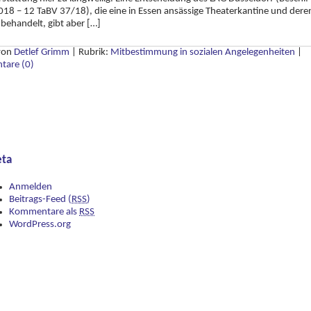
18 – 12 TaBV 37/18), die eine in Essen ansässige Theaterkantine und dere
 behandelt, gibt aber […]
 von
Detlef Grimm
|
Rubrik:
Mitbestimmung in sozialen Angelegenheiten
|
are (0)
ta
Anmelden
Beitrags-Feed (
RSS
)
Kommentare als
RSS
WordPress.org