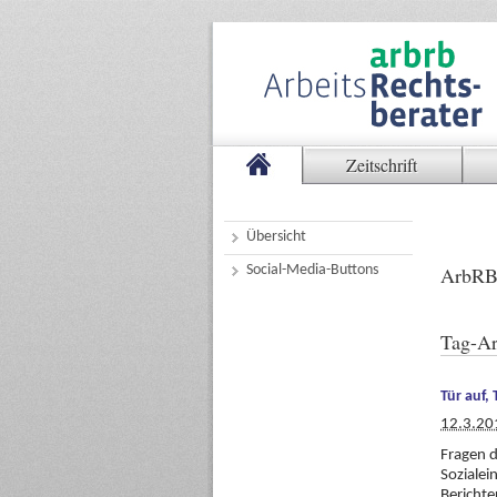
Zeitschrift
Übersicht
Social-Media-Buttons
ArbRB
Tag-Ar
Tür auf, 
12.3.20
Fragen d
Sozialei
Berichte