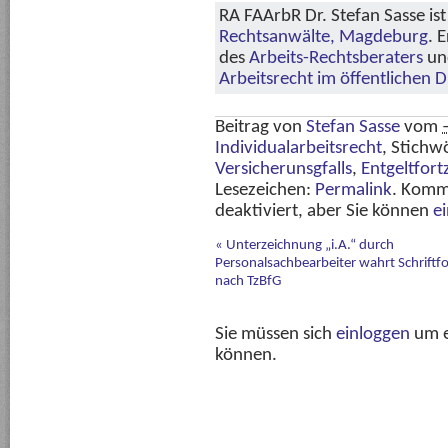
RA FAArbR Dr. Stefan Sasse ist
Rechtsanwälte, Magdeburg
. 
des
Arbeits-Rechtsberaters
und
Arbeitsrecht im öffentlichen D
Beitrag von
Stefan Sasse
vom
Individualarbeitsrecht
, Stichw
Versicherunsgfalls
,
Entgeltfort
Lesezeichen:
Permalink
. Komm
deaktiviert, aber Sie können
e
«
Unterzeichnung „i.A.“ durch
Personalsachbearbeiter wahrt Schriftf
nach TzBfG
Sie müssen sich
einloggen
um e
können.