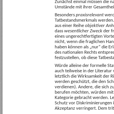
Zunächst einmal müssen die na
Umstände mit ihrer Gesamthei
Besonders
praxisrelevant
werd
Tatbestandsmerkmals werden. 
aus einer Reihe
objektiver
Anh
dass
wesentlicher Zweck
der f
eines ungerechtfertigten Vorte
nicht, wenn die fraglichen Ha
haben
können
als „nur“ die Er
des nationalen Rechts entspr
festzustellen, ob diese Tatbes
Würde alleine der formelle St
auch teilweise in der Literatu
letztlich die Wirksamkeit der R
werden geschützt, die den Sch
verdienen). Andere, die sich 
berufen möchten, würden mit 
Kategorie gebracht werden. L
Schutz vor Diskriminierungen i
Akzeptanz verringert. Dem tri