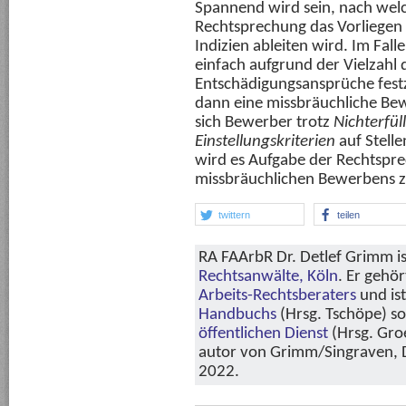
Spannend wird sein, nach we
Rechtsprechung das Vorliegen 
Indizien ableiten wird. Im Fall
einfach aufgrund der Vielzahl
Entschädigungsansprüche festz
dann eine missbräuchliche B
sich Bewerber trotz
Nichterfül
Einstellungskriterien
auf Stelle
wird es Aufgabe der Rechtspre
missbräuchlichen Bewerbens z
twittern
teilen
RA FAArbR Dr. Detlef Grimm is
Rechtsanwälte, Köln
. Er gehö
Arbeits-Rechtsberaters
und is
Handbuchs
(Hrsg. Tschöpe) s
öffentlichen Dienst
(Hrsg. Groe
autor von Grimm/Singraven, Di
2022.