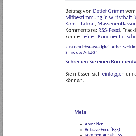
Beitrag von
Detlef Grimm
vo
Mitbestimmung in wirtschaftl
Konsultation
,
Massenentlassung
Kommentare:
RSS-Feed
. Track
können
einen Kommentar schr
«
Ist Betriebsratstätigkeit Arbeitszeit i
Sinne des ArbZG?
Schreiben Sie einen Kommenta
Sie müssen sich
einloggen
um e
können.
Meta
Anmelden
Beitrags-Feed (
RSS
)
Kommentare als
RSS