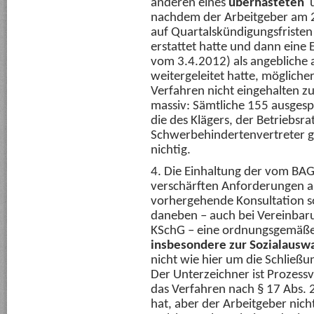
anderen eines
überhasteten
u
nachdem der Arbeitgeber am 2
auf Quartalskündigungsfristen
erstattet hatte und dann eine 
vom 3.4.2012) als angebliche
weitergeleitet hatte, mögliche
Verfahren nicht eingehalten z
massiv: Sämtliche 155 ausges
die des Klägers, der Betriebsra
Schwerbehindertenvertreter g
nichtig.
4. Die Einhaltung der vom BAG 
verschärften Anforderungen a
vorhergehende Konsultation so
daneben – auch bei Vereinbaru
KSchG – eine ordnungsgemäß
insbesondere zur Sozialausw
nicht wie hier um die Schließu
Der Unterzeichner ist Prozessv
das Verfahren nach § 17 Abs. 
hat, aber der Arbeitgeber nic