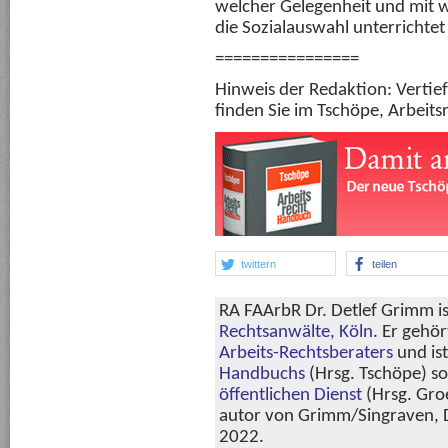
welcher Gelegenheit und mit w
die Sozialauswahl unterrichtet
================
Hinweis der Redaktion: Verti
finden Sie im Tschöpe, Arbeitsr
twittern
teilen
RA FAArbR Dr. Detlef Grimm is
Rechtsanwälte, Köln
. Er gehö
Arbeits-Rechtsberaters
und is
Handbuchs
(Hrsg. Tschöpe) s
öffentlichen Dienst
(Hrsg. Groe
autor von Grimm/Singraven, Di
2022.