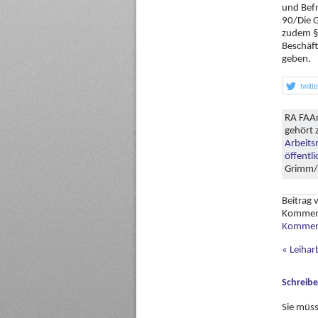
und Bef
90/Die G
zudem § 
Beschäft
geben.
twitt
RA FAAr
gehört 
Arbeits
öffentl
Grimm/S
Beitrag
Kommen
Komment
«
Leihar
Schreib
Sie müs