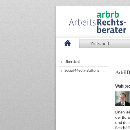
Zeitschrift
Übersicht
Social-Media-Buttons
ArbRB
Wahlpro
Einen le
der Bund
und den
Beschäft