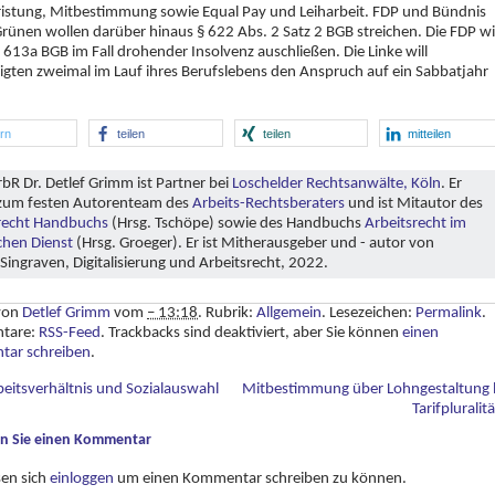
ristung, Mitbestimmung sowie Equal Pay und Leiharbeit. FDP und Bündnis
rünen wollen darüber hinaus § 622 Abs. 2 Satz 2 BGB streichen. Die FDP wil
613a BGB im Fall drohender Insolvenz auschließen. Die Linke will
igten zweimal im Lauf ihres Berufslebens den Anspruch auf ein Sabbatjahr
ern
teilen
teilen
mitteilen
bR Dr. Detlef Grimm ist Partner bei
Loschelder Rechtsanwälte, Köln
. Er
zum festen Autorenteam des
Arbeits-Rechtsberaters
und ist Mitautor des
recht Handbuchs
(Hrsg. Tschöpe) sowie des Handbuchs
Arbeitsrecht im
ichen Dienst
(Hrsg. Groeger). Er ist Mitherausgeber und - autor von
ingraven, Digitalisierung und Arbeitsrecht, 2022.
 von
Detlef Grimm
vom
– 13:18
. Rubrik:
Allgemein
. Lesezeichen:
Permalink
.
tare:
RSS-Feed
. Trackbacks sind deaktiviert, aber Sie können
einen
ar schreiben
.
beitsverhältnis und Sozialauswahl
Mitbestimmung über Lohngestaltung 
Tarifpluralit
en Sie einen Kommentar
sen sich
einloggen
um einen Kommentar schreiben zu können.