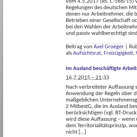
vom 4.5.2017 (Rs. C-566/15) v
Regelungen des deutschen Mit
denen nur Arbeitnehmer, die b
Betrieben einer Gesellschaft o
bei den Wahlen der Arbeitnehm
und passiv wahlberechtigt sin
Beitrag von
Axel Groeger
|
Rub
als
Aufsichtsrat
,
Freizügigkeit
,
Im Ausland beschäftigte Arbei
16.7.2015 – 21:33
Nach verbreiteter Auffassung s
Anwendung der Regeln über 
maßgeblichen Unternehmensgrö
2 MitbestG, die im Ausland bes
berücksichtigen (vgl. BT-Druc
wird diese Auffassung – wenn 
dem Territorialitätsprinzip, w
nicht […]