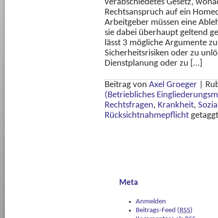
verabschiedetes Gesetz, wona
Rechtsanspruch auf ein Homeo
Arbeitgeber müssen eine Able
sie dabei überhaupt geltend g
lässt 3 mögliche Argumente z
Sicherheitsrisiken oder zu un
Dienstplanung oder zu […]
Beitrag von
Axel Groeger
|
Rub
(Betriebliches Eingliederung
Rechtsfragen
,
Krankheit
,
Sozia
Rücksichtnahmepflicht
getagg
Meta
Anmelden
Beitrags-Feed (
RSS
)