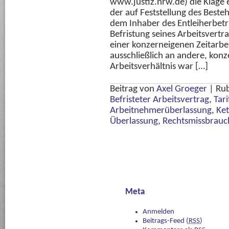
www.justiz.nrw.de) die Klage 
der auf Feststellung des Besteh
dem Inhaber des Entleiherbetr
Befristung seines Arbeitsvertra
einer konzerneigenen Zeitarbeit
ausschließlich an andere, kon
Arbeitsverhältnis war […]
Beitrag von
Axel Groeger
|
Rub
Befristeter Arbeitsvertrag
,
Tari
Arbeitnehmerüberlassung
,
Ket
Überlassung
,
Rechtsmissbrauc
Meta
Anmelden
Beitrags-Feed (
RSS
)