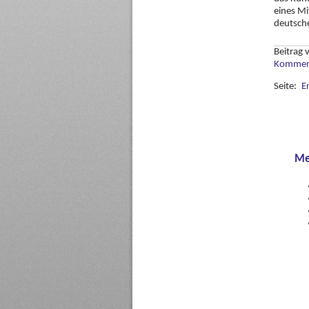
eines Mi
deutsche
Beitrag
Komment
Seite:
E
Me