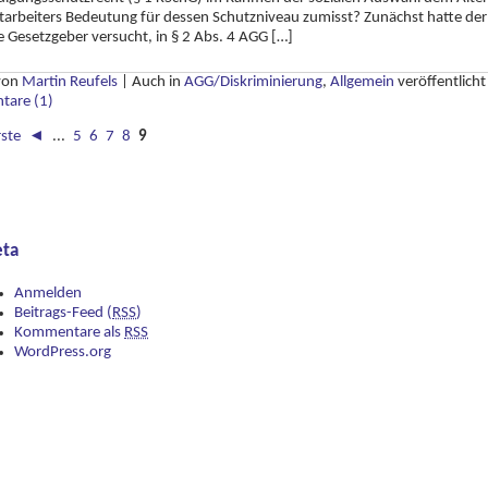
tarbeiters Bedeutung für dessen Schutzniveau zumisst? Zunächst hatte der
 Gesetzgeber versucht, in § 2 Abs. 4 AGG […]
 von
Martin Reufels
|
Auch in
AGG/Diskriminierung
,
Allgemein
veröffentlicht
are (1)
rste
◄
...
5
6
7
8
9
ta
Anmelden
Beitrags-Feed (
RSS
)
Kommentare als
RSS
WordPress.org