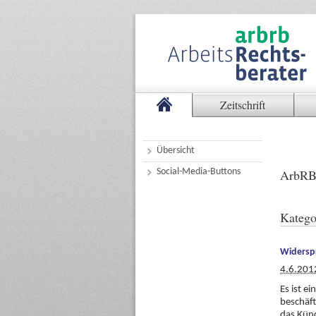
Zeitschrift
Übersicht
Social-Media-Buttons
ArbRB
Katego
Widerspr
4.6.201
Es ist e
beschäft
das Kün