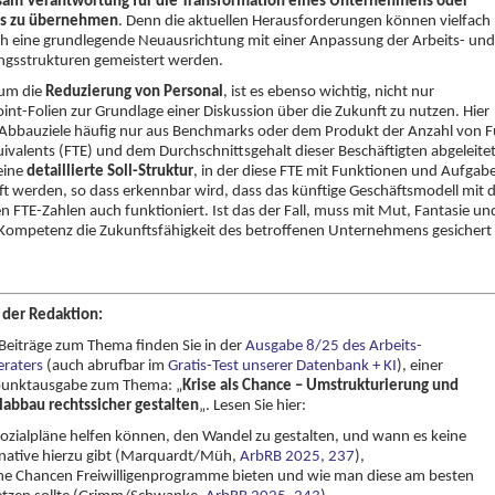
am Verantwortung für die Transformation eines Unternehmens oder
s zu übernehmen
. Denn die aktuellen Herausforderungen können vielfach
h eine grundlegende Neuausrichtung mit einer Anpassung der Arbeits- und
ngsstrukturen gemeistert werden.
 um die
Reduzierung von Personal
, ist es ebenso wichtig, nicht nur
nt-Folien zur Grundlage einer Diskussion über die Zukunft zu nutzen. Hier
Abbauziele häufig nur aus Benchmarks oder dem Produkt der Anzahl von Fu
ivalents (FTE) und dem Durchschnittsgehalt dieser Beschäftigten abgeleitet
 eine
detaillierte Soll-Struktur
, in der diese FTE mit Funktionen und Aufgab
t werden, so dass erkennbar wird, dass das künftige Geschäftsmodell mit 
n FTE-Zahlen auch funktioniert. Ist das der Fall, muss mit Mut, Fantasie un
 Kompetenz die Zukunftsfähigkeit des betroffenen Unternehmens gesichert
 der Redaktion:
Beiträge zum Thema finden Sie in der
Ausgabe 8/25 des Arbeits-
eraters
(auch abrufbar im
Gratis-Test unserer Datenbank + KI
), einer
unktausgabe zum Thema: „
Krise als Chance – Umstrukturierung und
labbau rechtssicher gestalten
„. Lesen Sie hier:
Sozialpläne helfen können, den Wandel zu gestalten, und wann es keine
rnative hierzu gibt (Marquardt/Müh,
ArbRB 2025, 237
),
he Chancen Freiwilligenprogramme bieten und wie man diese am besten