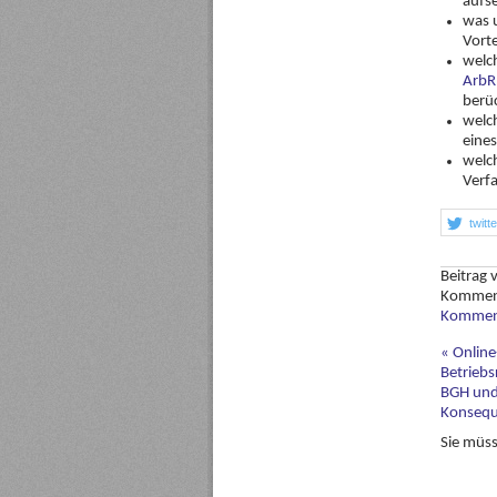
aufs
was 
Vort
welc
ArbR
berüc
welch
eine
welch
Verf
twitt
Beitrag
Kommen
Komment
«
Online
Betriebs
BGH und
Konseq
Sie müs