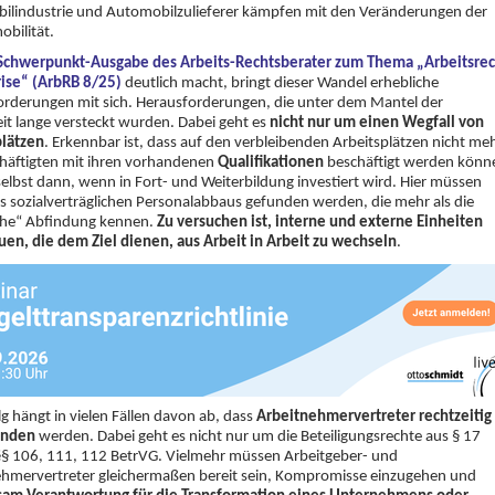
ilindustrie und Automobilzulieferer kämpfen mit den Veränderungen der
obilität.
Schwerpunkt-Ausgabe des Arbeits-Rechtsberater zum Thema „Arbeitsrec
rise“ (ArbRB 8/25)
deutlich macht, bringt dieser Wandel erhebliche
rderungen mit sich. Herausforderungen, die unter dem Mantel der
it lange versteckt wurden. Dabei geht es
nicht nur um einen Wegfall von
plätzen
. Erkennbar ist, dass auf den verbleibenden Arbeitsplätzen nicht me
chäftigten mit ihren vorhandenen
Qualifikationen
beschäftigt werden könn
 selbst dann, wenn in Fort- und Weiterbildung investiert wird. Hier müssen
 sozialverträglichen Personalabbaus gefunden werden, die mehr als die
sche“ Abfindung kennen.
Zu versuchen ist, interne und externe Einheiten
en, die dem Ziel dienen, aus Arbeit in Arbeit zu wechseln
.
lg hängt in vielen Fällen davon ab, dass
Arbeitnehmervertreter rechtzeitig
unden
werden. Dabei geht es nicht nur um die Beteiligungsrechte aus § 17
§§ 106, 111, 112 BetrVG. Vielmehr müssen Arbeitgeber- und
ehmervertreter gleichermaßen bereit sein, Kompromisse einzugehen und