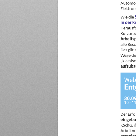
Automob
Elektrom
Wie die
in der K
Herausfo
Kurzarbe
Arbeits
alle Bes
Das gilt
Wege des
„klassi
aufzubau
Der Erfo
eingeb
KSchG, 
Arbeitn