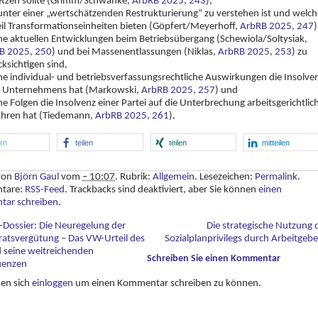
etzen sollte (Grimm/Schwanke,
ArbRB 2025, 243
),
unter einer „wertschätzenden Restrukturierung“ zu verstehen ist und welch
eil Transformationseinheiten bieten (Göpfert/Meyerhoff,
ArbRB 2025, 247
)
he aktuellen Entwicklungen beim Betriebsübergang (Schewiola/Soltysiak,
B 2025, 250
) und bei Massenentlassungen (Niklas,
ArbRB 2025, 253
) zu
ksichtigen sind,
e individual- und betriebsverfassungsrechtliche Auswirkungen die Insolve
s Unternehmens hat (Markowski,
ArbRB 2025, 257
) und
e Folgen die Insolvenz einer Partei auf die Unterbrechung arbeitsgerichtlic
ahren hat (Tiedemann,
ArbRB 2025, 261
).
ern
teilen
teilen
mitteilen
 von
Björn Gaul
vom
– 10:07
. Rubrik:
Allgemein
. Lesezeichen:
Permalink
.
tare:
RSS-Feed
. Trackbacks sind deaktiviert, aber Sie können
einen
ar schreiben
.
-Dossier: Die Neuregelung der
Die strategische Nutzung 
ratsvergütung – Das VW-Urteil des
Sozialplanprivilegs durch Arbeitgeb
 seine weitreichenden
Schreiben Sie einen Kommentar
uenzen
sen sich
einloggen
um einen Kommentar schreiben zu können.