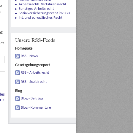
Arbeitsrechtl. Verfahrensrecht
e
Sonstiges Arbeitsrecht
,
Sozialversicherungsrecht im SGB
Int. und europäisches Recht
nz
Unsere RSS-Feeds
her
Homepage
RSS - News
Gesetzgebungsreport
RSS - Arbeitsrecht
RSS - Sozialrecht
Blog
des
Blog - Beiträge
er
»
Blog - Kommentare