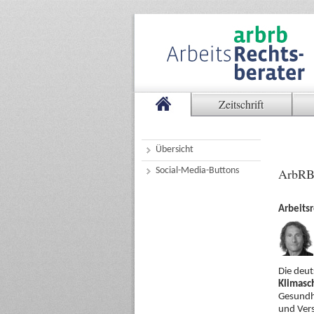
Zeitschrift
Übersicht
Social-Media-Buttons
ArbRB
Arbeits
Die deut
Klimasc
Gesundhe
und Vers