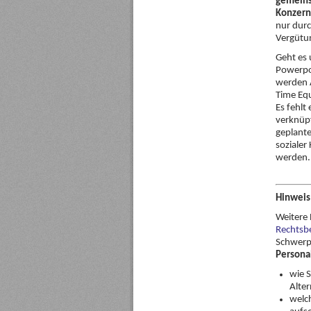
gemeins
Konzern
nur durc
Vergütu
Geht es
Powerpoi
werden 
Time Equ
Es fehlt
verknüpf
geplante
sozialer
werden.
Hinweis
Weitere 
Rechtsb
Schwerp
Persona
wie 
Alte
welc