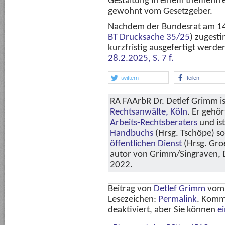
Gestaltung in einem themenfre
gewohnt vom Gesetzgeber.
Nachdem der Bundesrat am 14.
BT Drucksache 35/25
) zugest
kurzfristig ausgefertigt werde
28.2.2025, S. 7 f.
twittern
teilen
RA FAArbR Dr. Detlef Grimm is
Rechtsanwälte, Köln
. Er gehö
Arbeits-Rechtsberaters
und is
Handbuchs
(Hrsg. Tschöpe) s
öffentlichen Dienst
(Hrsg. Groe
autor von Grimm/Singraven, Di
2022.
Beitrag von
Detlef Grimm
vo
Lesezeichen:
Permalink
. Komm
deaktiviert, aber Sie können
e