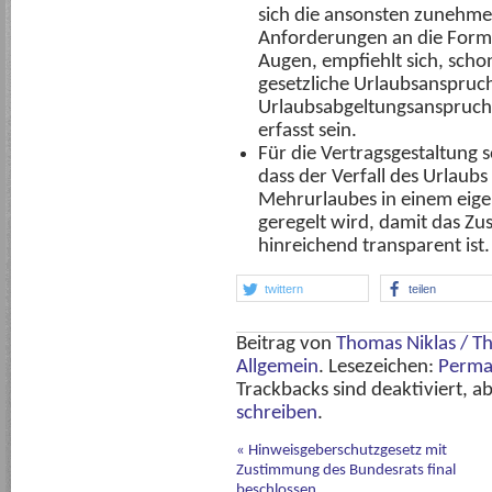
sich die ansonsten zunehm
Anforderungen an die Formu
Augen, empfiehlt sich, schon
gesetzliche Urlaubsanspruch 
Urlaubsabgeltungsanspruch w
erfasst sein.
Für die Vertragsgestaltung 
dass der Verfall des Urlaub
Mehrurlaubes in einem eige
geregelt wird, damit das Zu
hinreichend transparent ist.
twittern
teilen
Beitrag von
Thomas Niklas / 
Allgemein
. Lesezeichen:
Perma
Trackbacks sind deaktiviert, a
schreiben
.
«
Hinweisgeberschutzgesetz mit
Zustimmung des Bundesrats final
beschlossen