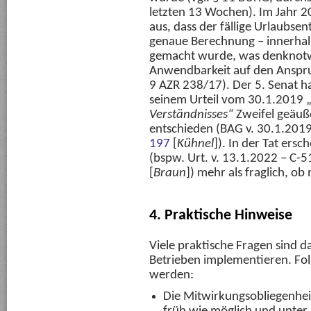
letzten 13 Wochen). Im Jahr 2
aus, dass der fällige Urlaubse
genaue Berechnung – innerhalb
gemacht wurde, was denknotw
Anwendbarkeit auf den Anspru
9 AZR 238/17). Der 5. Senat h
seinem Urteil vom 30.1.2019 
Verständnisses“
Zweifel geäuße
entschieden (BAG v. 30.1.2019
197
[
Kühnel
]). In der Tat ers
(bspw. Urt. v. 13.1.2022 – C-
[
Braun
]) mehr als fraglich, o
4. Praktische Hinweise
Viele praktische Fragen sind da
Betrieben implementieren. Fol
werden:
Die Mitwirkungsobliegenheit