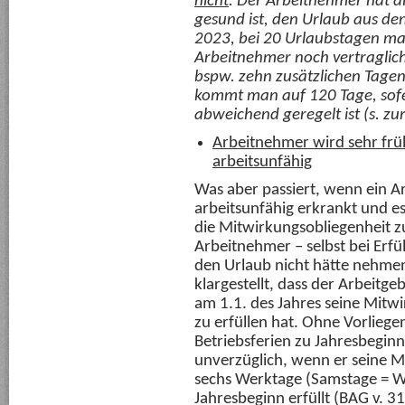
nicht
. Der Arbeitnehmer hat a
gesund ist, den Urlaub aus d
2023, bei 20 Urlaubstagen mac
Arbeitnehmer noch vertraglic
bspw. zehn zusätzlichen Tagen 
kommt man auf 120 Tage, sofer
abweichend geregelt ist (s. zu
Arbeitnehmer wird sehr frü
arbeitsunfähig
Was aber passiert, wenn ein A
arbeitsunfähig erkrankt und e
die Mitwirkungsobliegenheit z
Arbeitnehmer – selbst bei Erfü
den Urlaub nicht hätte nehmen
klargestellt, dass der Arbeitg
am 1.1. des Jahres seine Mitw
zu erfüllen hat. Ohne Vorlieg
Betriebsferien zu Jahresbegin
unverzüglich, wenn er seine M
sechs Werktage (Samstage = W
Jahresbeginn erfüllt (BAG v. 3