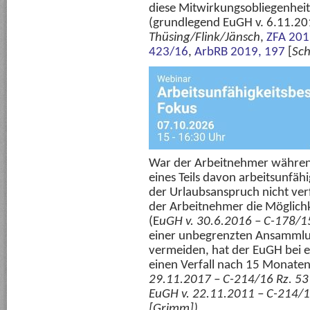
diese Mitwirkungsobliegenheit
(grundlegend EuGH v. 6.11.2
Thüsing/Flink/Jänsch
,
ZFA 201
423/16
,
ArbRB 2019, 197
[
Sch
War der Arbeitnehmer währen
eines Teils davon arbeitsunfäh
der Urlaubsanspruch nicht verfä
der Arbeitnehmer die Möglich
(E
uGH v. 30.6.2016 – C-178/15
einer unbegrenzten Ansammlu
vermeiden, hat der EuGH bei e
einen Verfall nach 15 Monaten
29.11.2017 – C-214/16 Rz. 53 
EuGH v. 22.11.2011 – C-214/10
[
Grimm
]).