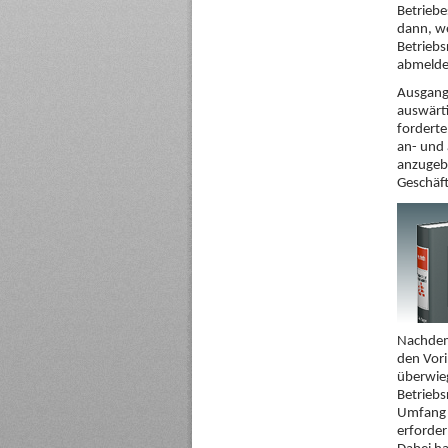
Betriebe
dann, we
Betriebs
abmelden
Ausgang
auswärt
forderte
an- und 
anzugeb
Geschäft
Nachdem 
den Vori
überwieg
Betriebs
Umfang 
erforder