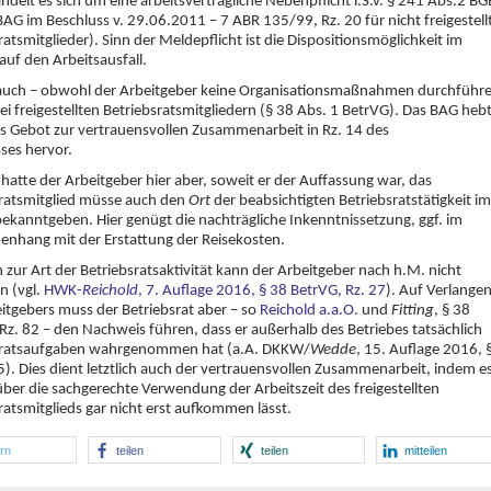
ndelt es sich um eine arbeitsvertragliche Nebenpflicht i.S.v. § 241 Abs.2 BG
BAG im Beschluss v. 29.06.2011 – 7 ABR 135/99, Rz. 20 für nicht freigestell
ratsmitglieder). Sinn der Meldepflicht ist die Dispositionsmöglichkeit im
 auf den Arbeitsausfall.
t auch – obwohl der Arbeitgeber keine Organisationsmaßnahmen durchführ
ei freigestellten Betriebsratsmitgliedern (§ 38 Abs. 1 BetrVG). Das BAG heb
s Gebot zur vertrauensvollen Zusammenarbeit in Rz. 14 des
ses hervor.
hatte der Arbeitgeber hier aber, soweit er der Auffassung war, das
ratsmitglied müsse auch den
Ort
der beabsichtigten Betriebsratstätigkeit im
ekanntgeben. Hier genügt die nachträgliche Inkenntnissetzung, ggf. im
nhang mit der Erstattung der Reisekosten.
zur Art der Betriebsratsaktivität kann der Arbeitgeber nach h.M. nicht
n (vgl.
HWK-
Reichold
, 7. Auflage 2016, § 38 BetrVG, Rz. 27
). Auf Verlange
itgebers muss der Betriebsrat aber – so
Reichold a.a.O.
und
Fitting
, § 38
Rz. 82 – den Nachweis führen, dass er außerhalb des Betriebes tatsächlich
sratsaufgaben wahrgenommen hat (a.A. DKKW/
Wedde
, 15. Auflage 2016, 
5). Dies dient letztlich auch der vertrauensvollen Zusammenarbeit, indem e
über die sachgerechte Verwendung der Arbeitszeit des freigestellten
ratsmitglieds gar nicht erst aufkommen lässt.
ern
teilen
teilen
mitteilen