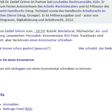
bR Dr. Detlef Grimm ist Partner bei
Loschelder Rechtsanwälte, Köln
. Er
zum festen Autorenteam des
Arbeits-Rechtsberaters
und ist Mitautor des
recht Handbuchs
(Hrsg. Tschöpe) sowie des Handbuchs
Arbeitsrecht im
ichen Dienst
(Hrsg. Groeger). Er ist Mitherausgeber und - autor von
ingraven, Digitalisierung und Arbeitsrecht, 2022.
 von
Detlef Grimm
vom
– 10:59
. Rubrik:
Betriebsrat
, Stichwörter:
An- und
ung
. Lesezeichen:
Permalink
. Kommentare:
RSS-Feed
. Trackbacks sind
ert, aber Sie können
einen Kommentar schreiben
.
r immer schon geahnt (gewusst?)
Wer schreibt, der blei
en Sie einen Kommentar
sen sich
einloggen
um einen Kommentar schreiben zu können.
ta
Anmelden
Beitrags-Feed (
RSS
)