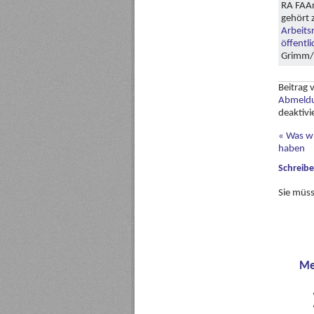
RA FAAr
gehört 
Arbeits
öffentl
Grimm/S
Beitrag
Abmeld
deaktivi
«
Was wi
haben
Schreib
Sie müs
Me