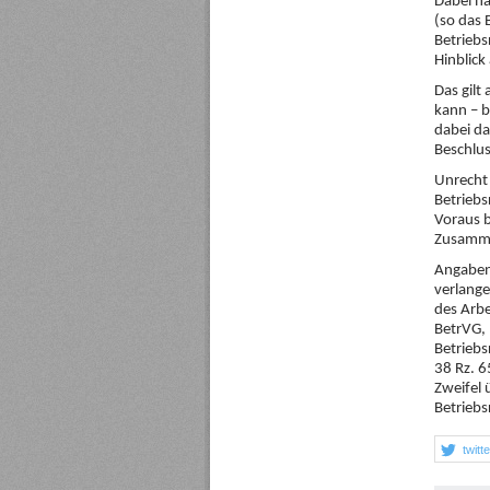
Dabei ha
(so das 
Betriebs
Hinblick
Das gil
kann – b
dabei da
Beschlus
Unrecht 
Betriebs
Voraus b
Zusamme
Angaben 
verlange
des Arbe
BetrVG, 
Betrieb
38 Rz. 6
Zweifel 
Betriebs
twitt