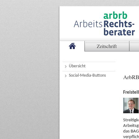
Zeitschrift
Übersicht
Social-Media-Buttons
ArbRB
Freistel
Streitig
Arbeitsg
das BAG 
verpflic